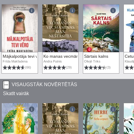
Mājkalpotāja tevi vēro
Ko manas vecmāmiņas man nestāstīja
Sārtais kalns
Cetu
Frīda Makfadena
Andra Putnis
Olivjē Triks
Klaudi
(66)
(29)
(3)
VISAUGSTĀK NOVĒRTĒTĀS
Skatīt vairāk