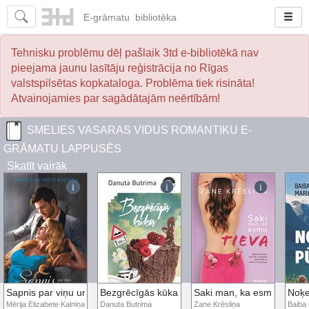
E-
grāmatu
bibliotēka
Tehnisku problēmu dēļ pašlaik 3td e-bibliotēkā nav
pieejama jaunu lasītāju reģistrācija no Rīgas
valstspilsētas kopkataloga. Problēma tiek risināta!
Atvainojamies par sagādātajām neērtībām!
SMELIES VASARAS VIDUS ROMANTIKU E-
GRĀMATU LAPPUSĒS
Skatīt vairāk
Sapnis par viņu un mūziklu
Bezgrēcīgās kūkas
Saki man, ka esmu tieva
Noķe
Mērija Elizabete Kalniņa
Danuta Butrima
Zane Krēsliņa
Baiba 