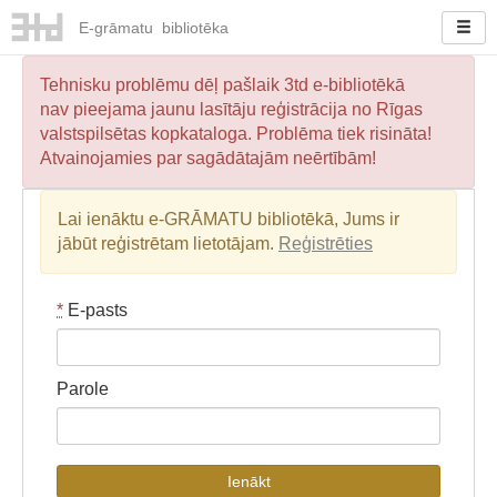
E-
grāmatu
bibliotēka
Tehnisku problēmu dēļ pašlaik 3td e-bibliotēkā
nav pieejama jaunu lasītāju reģistrācija no Rīgas
valstspilsētas kopkataloga. Problēma tiek risināta!
Atvainojamies par sagādātajām neērtībām!
Lai ienāktu e-GRĀMATU bibliotēkā, Jums ir
jābūt reģistrētam lietotājam.
Reģistrēties
*
E-pasts
Parole