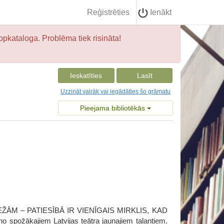
Reģistrēties
Ienākt
opkataloga. Problēma tiek risināta!
Ieskatīties
Lasīt
Uzzināt vairāk vai iegādāties šo grāmatu
Pieejama bibliotēkās
M – PATIESĪBĀ IR VIENĪGAIS MIRKLIS, KAD
spožākajiem Latvijas teātra jaunajiem talantiem.