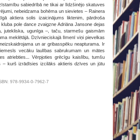
zīstamību sabiedrībā ne tikai ar līdzšinējo skatuves
tovējumi, nebeidzama bohēma un sievietes – Rainera
gā aktiera solis izaicinājums liktenim, pārdroša
u kluba pole dance zvaigzne Adriāna Jansone dejas
ska, jutekliska, ugunīga –, taču, starmešu gaismām
uma meklētājā. Dzīvnieciskajā līmenī viņi pievelkas
tu neizskaidrojama un ar gribasspēku neapturama. Ir
ā, iemesls vecāku laulības sabrukumam un mātes
es atriebties... Vērpjoties grēcīgu kaislību, tumšu
 – kurš izrādīsies izcilāks aktieris dzīves un jūtu
SBN:
978-9934-0-7962-7