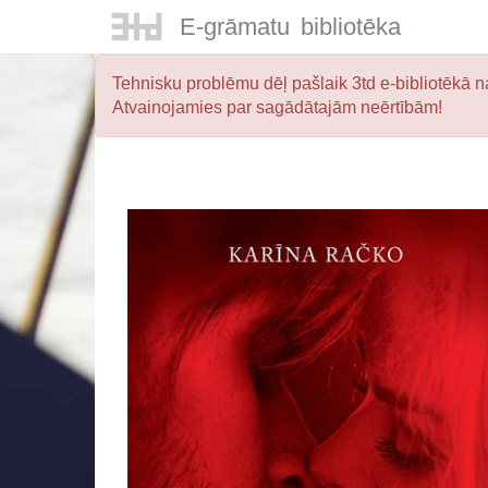
E-
grāmatu
bibliotēka
Tehnisku problēmu dēļ pašlaik 3td e-bibliotēkā na
Atvainojamies par sagādātajām neērtībām!