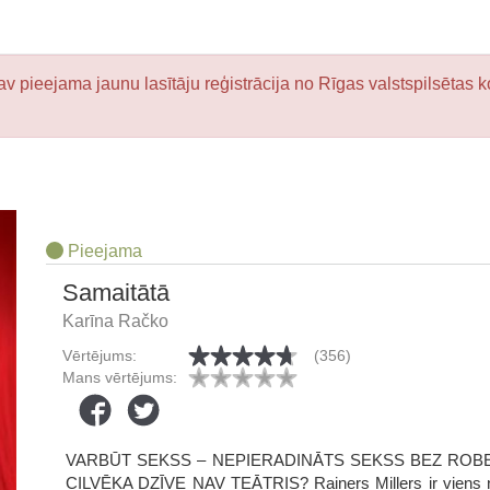
v pieejama jaunu lasītāju reģistrācija no Rīgas valstspilsētas k
Pieejama
Samaitātā
Karīna Račko
Vērtējums:
(356)
Mans vērtējums:
VARBŪT SEKSS – NEPIERADINĀTS SEKSS BEZ ROBEŽĀ
CILVĒKA DZĪVE NAV TEĀTRIS? Rainers Millers ir viens no 