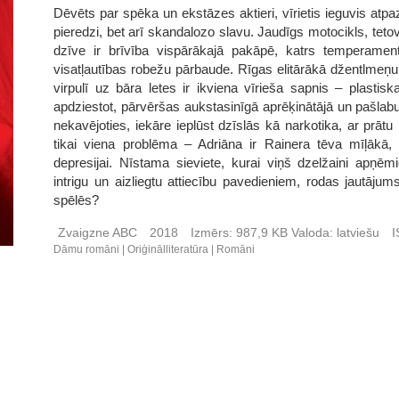
Dēvēts par spēka un ekstāzes aktieri, vīrietis ieguvis atpa
pieredzi, bet arī skandalozo slavu. Jaudīgs motocikls, te
dzīve ir brīvība vispārākajā pakāpē, katrs temperamentī
visatļautības robežu pārbaude. Rīgas elitārākā džentlmeņ
virpulī uz bāra letes ir ikviena vīrieša sapnis – plasti
apdziestot, pārvēršas aukstasinīgā aprēķinātājā un pašlab
nekavējoties, iekāre ieplūst dzīslās kā narkotika, ar prā
tikai viena problēma – Adriāna ir Rainera tēva mīļāk
depresijai. Nīstama sieviete, kurai viņš dzelžaini apņēmi
intrigu un aizliegtu attiecību pavedieniem, rodas jautājums
spēlēs?
Zvaigzne ABC
2018
Izmērs:
987,9 KB
Valoda:
latviešu
I
Dāmu romāni
Oriģinālliteratūra
Romāni