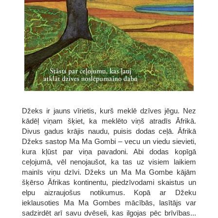
Džeks ir jauns vīrietis, kurš meklē dzīves jēgu. Nez
kādēļ viņam šķiet, ka meklēto viņš atradīs Āfrikā.
Divus gadus krājis naudu, puisis dodas ceļā. Āfrikā
Džeks sastop Ma Ma Gombi – vecu un viedu sievieti,
kura kļūst par viņa pavadoni. Abi dodas kopīgā
ceļojumā, vēl nenojaušot, ka tas uz visiem laikiem
mainīs viņu dzīvi. Džeks un Ma Ma Gombe kājām
šķērso Āfrikas kontinentu, piedzīvodami skaistus un
elpu aizraujošus notikumus. Kopā ar Džeku
ieklausoties Ma Ma Gombes mācībās, lasītājs var
sadzirdēt arī savu dvēseli, kas ilgojas pēc brīvības...