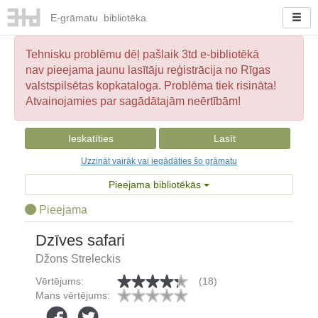
E-
grāmatu
bibliotēka
Tehnisku problēmu dēļ pašlaik 3td e-bibliotēkā
nav pieejama jaunu lasītāju reģistrācija no Rīgas
valstspilsētas kopkataloga. Problēma tiek risināta!
Atvainojamies par sagādātajām neērtībām!
Ieskatīties
Lasīt
Uzzināt vairāk vai iegādāties šo grāmatu
Pieejama bibliotēkās
Pieejama
Dzīves safari
Džons Streleckis
Vērtējums:
(18)
Mans vērtējums: