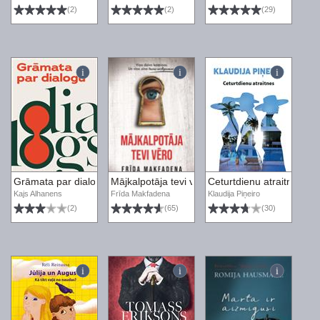
(2)
(2)
(29)
Grāmata par dialogu
Mājkalpotāja tevi vēro
Ceturtdienu atraitnes
Kajs Alhanens
Frīda Makfadena
Klaudija Piņeiro
(2)
(65)
(30)