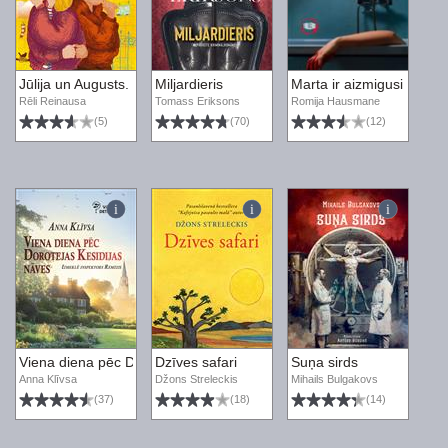
Jūlija un Augusts. Kā tikt vaļā no naudas
Miljardieris
Marta ir aizmigusi
Rēli Reinausa
Tomass Eriksons
Romija Hausmane
(5)
(70)
(12)
Viena diena pēc Dorotejas Kesidijas nāves. Izmeklē inspektors Rem
Dzīves safari
Suņa sirds
Anna Klīvsa
Džons Streleckis
Mihails Bulgakovs
(37)
(18)
(14)