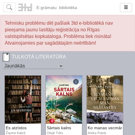
E-
grāmatu
bibliotēka
Tehnisku problēmu dēļ pašlaik 3td e-bibliotēkā nav
pieejama jaunu lasītāju reģistrācija no Rīgas
valstspilsētas kopkataloga. Problēma tiek risināta!
Atvainojamies par sagādātajām neērtībām!
TULKOTĀ LITERATŪRA
Es atzīstos
Sārtais kalns
Ko manas vecmāmiņas m
Žaume Kabrē
Olivjē Triks
Andra Putnis