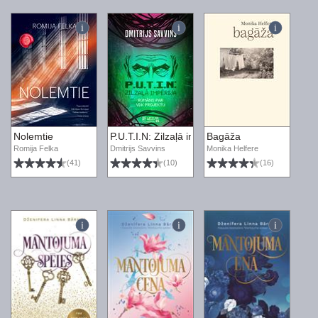
Nolemtie
P.U.T.I.N: Zilzaļā impērija. Romāns par VDK pr
Bagāža
Romija Felka
Dmitrijs Savvins
Monika Helfere
(41)
(10)
(16)