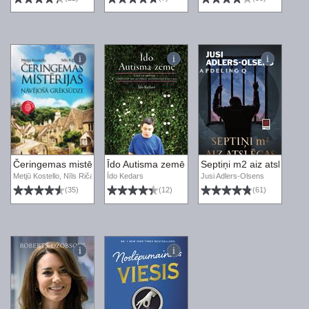
Čeringemas mistērijas. Nāvējošā grēksūdze
Īdo Autisma zemē
Septiņi m2 aiz atslēgas
Metjū Kostello, Nīls Ričardss
Īdo Kedars
Jusi Adlers-Olsens
(35)
(12)
(61)