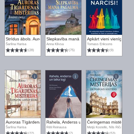
Strīdus ābols. Auroras Tīgārdenas mistērijas
Slepkavība manā pagalmā
Apkārt vieni vienīgi narcis
Šarlīna Harisa
Anna Klīvsa
Tomass Eriksons
(28)
(75)
(9)
Auroras Tīgārdenas mistērijas. Slepkavība lasītāju klubā
Rahela, Anderss un laika logi
Čeringemas mistēŗijas. Li
Šarlīna Harisa
Rēli Reinausa
Metjū Kostello, Nīls Ričardss
(22)
(7)
(53)