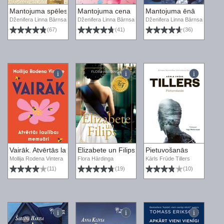
Mantojuma spēles
Mantojuma cena
Mantojuma ēnā
Dženifera Linna Bārnsa
Dženifera Linna Bārnsa
Dženifera Linna Bārnsa
(67)
(41)
(36)
Vairāk. Atvērtās laulības memuāri
Elizabete un Filips
Pietuvošanās
Mollija Rodena Vintera
Flora Hārdinga
Kārls Frūde Tillers
(11)
(19)
(10)