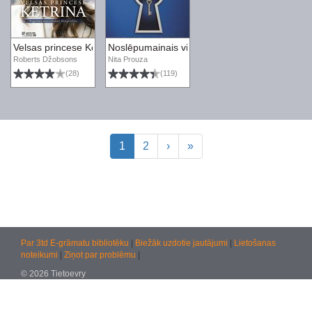
Velsas princese Ketrina. Topošās karalienes biogrāfija
Noslēpumainais viesis
Roberts Džobsons
Nita Prouza
(28)
(119)
1
2
›
»
Par 3td E-grāmatu bibliotēku
|
Biežāk uzdotie jautājumi
|
Lietošanas
noteikumi
|
Ziņot par problēmu
|
© 2026 Tietoevry
Jautājumiem:
atbalsts@kultura.lv
Versija: effac 04.02.2026 10:48 (production)