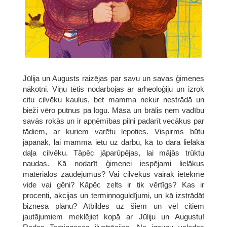
Jūlija un Augusts raizējas par savu un savas ģimenes
nākotni. Viņu tētis nodarbojas ar arheoloģiju un izrok
citu cilvēku kaulus, bet mamma nekur nestrādā un
bieži vēro putnus pa logu. Māsa un brālis ņem vadību
savās rokās un ir apņēmības pilni padarīt vecākus par
tādiem, ar kuriem varētu lepoties. Vispirms būtu
jāpanāk, lai mamma ietu uz darbu, kā to dara lielākā
daļa cilvēku. Tāpēc jāparūpējas, lai mājās trūktu
naudas. Kā nodarīt ģimenei iespējami lielākus
materiālos zaudējumus? Vai cilvēkus vairāk ietekmē
vide vai gēni? Kāpēc zelts ir tik vērtīgs? Kas ir
procenti, akcijas un termiņnoguldījumi, un kā izstrādāt
biznesa plānu? Atbildes uz šiem un vēl citiem
jautājumiem meklējiet kopā ar Jūliju un Augustu!