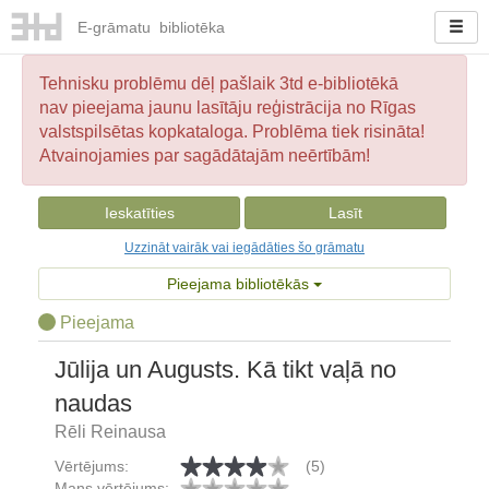
E-
grāmatu
bibliotēka
Tehnisku problēmu dēļ pašlaik 3td e-bibliotēkā
nav pieejama jaunu lasītāju reģistrācija no Rīgas
valstspilsētas kopkataloga. Problēma tiek risināta!
Atvainojamies par sagādātajām neērtībām!
Ieskatīties
Lasīt
Uzzināt vairāk vai iegādāties šo grāmatu
Pieejama bibliotēkās
Pieejama
Jūlija un Augusts. Kā tikt vaļā no
naudas
Rēli Reinausa
Vērtējums:
(5)
Mans vērtējums: