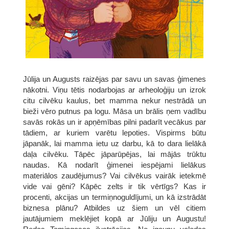
Jūlija un Augusts raizējas par savu un savas ģimenes
nākotni. Viņu tētis nodarbojas ar arheoloģiju un izrok
citu cilvēku kaulus, bet mamma nekur nestrādā un
bieži vēro putnus pa logu. Māsa un brālis ņem vadību
savās rokās un ir apņēmības pilni padarīt vecākus par
tādiem, ar kuriem varētu lepoties. Vispirms būtu
jāpanāk, lai mamma ietu uz darbu, kā to dara lielākā
daļa cilvēku. Tāpēc jāparūpējas, lai mājās trūktu
naudas. Kā nodarīt ģimenei iespējami lielākus
materiālos zaudējumus? Vai cilvēkus vairāk ietekmē
vide vai gēni? Kāpēc zelts ir tik vērtīgs? Kas ir
procenti, akcijas un termiņnoguldījumi, un kā izstrādāt
biznesa plānu? Atbildes uz šiem un vēl citiem
jautājumiem meklējiet kopā ar Jūliju un Augustu!