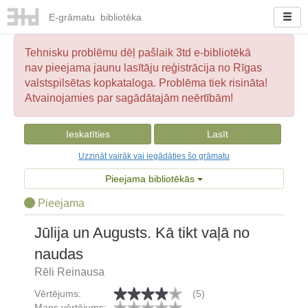
E-
grāmatu
bibliotēka
Tehnisku problēmu dēļ pašlaik 3td e-bibliotēkā
nav pieejama jaunu lasītāju reģistrācija no Rīgas
valstspilsētas kopkataloga. Problēma tiek risināta!
Atvainojamies par sagādātajām neērtībām!
Ieskatīties
Lasīt
Uzzināt vairāk vai iegādāties šo grāmatu
Pieejama bibliotēkās
Pieejama
Jūlija un Augusts. Kā tikt vaļā no
naudas
Rēli Reinausa
Vērtējums:
(5)
Mans vērtējums: