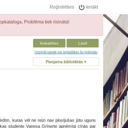
Reģistrēties
Ienākt
opkataloga. Problēma tiek risināta!
Ieskatīties
Lasīt
Uzzināt vairāk vai iegādāties šo grāmatu
Pieejama bibliotēkās
irdīm, kuras vēl ne reizi nav plosījušas jūtu uguns
tikas studente Vanesa Grīnerte apņēmīgi cīnās par