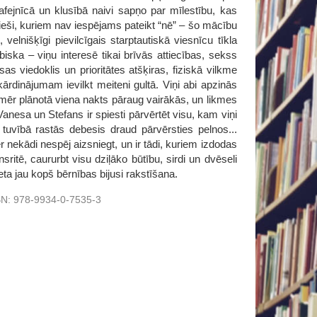
afejnīcā un klusībā naivi sapņo par mīlestību, kas
ieši, kuriem nav iespējams pateikt “nē” – šo mācību
velnišķīgi pievilcīgais starptautiskā viesnīcu tīkla
ska – viņu interesē tikai brīvās attiecības, sekss
s viedoklis un prioritātes atšķiras, fiziskā vilkme
kārdinājumam ievilkt meiteni gultā. Viņi abi apzinās
Tomēr plānotā viena nakts pāraug vairākās, un likmes
anesa un Stefans ir spiesti pārvērtēt visu, kam viņi
s tuvībā rastās debesis draud pārvērsties pelnos...
r nekādi nespēj aizsniegt, un ir tādi, kuriem izdodas
nsritē, caururbt visu dziļāko būtību, sirdi un dvēseli
ta jau kopš bērnības bijusi rakstīšana.
BN:
978-9934-0-7535-3