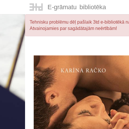
E-
grāmatu
bibliotēka
Tehnisku problēmu dēļ pašlaik 3td e-bibliotēkā na
Atvainojamies par sagādātajām neērtībām!