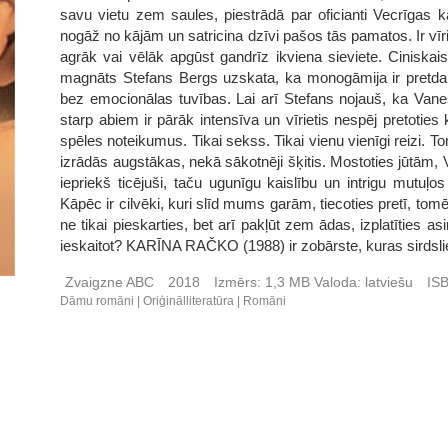
savu vietu zem saules, piestrādā par oficianti Vecrīgas k
nogāž no kājām un satricina dzīvi pašos tās pamatos. Ir vīr
agrāk vai vēlāk apgūst gandrīz ikviena sieviete. Ciniskais, 
magnāts Stefans Bergs uzskata, ka monogāmija ir pretdabi
bez emocionālas tuvības. Lai arī Stefans nojauš, ka Vanesa
starp abiem ir pārāk intensīva un vīrietis nespēj pretoties 
spēles noteikumus. Tikai sekss. Tikai vienu vienīgi reizi. 
izrādās augstākas, nekā sākotnēji šķitis. Mostoties jūtām, V
iepriekš ticējuši, taču ugunīgu kaislību un intrigu mutuļo
Kāpēc ir cilvēki, kuri slīd mums garām, tiecoties pretī, tomē
ne tikai pieskarties, bet arī pakļūt zem ādas, izplatīties asi
ieskaitot? KARĪNA RAČKO (1988) ir zobārste, kuras sirdslie
Zvaigzne ABC
2018
Izmērs:
1,3 MB
Valoda:
latviešu
IS
Dāmu romāni
Oriģinālliteratūra
Romāni