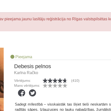
v pieejama jaunu lasītāju reģistrācija no Rīgas valstspilsētas k
Pieejama
Debesis pelnos
Karīna Račko
Vērtējums:
(410)
Mans vērtējums:
Sadegt mīlestībā – visskaistāk tas šķiet tieši neskartām s
radītās sāpes. Izlauzusies no lauku nabadzības, žurnālis