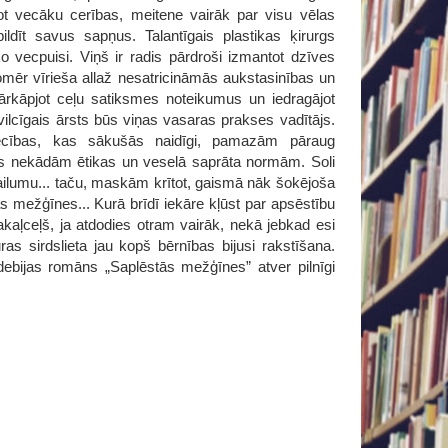
not vecāku cerības, meitene vairāk par visu vēlas
pildīt savus sapņus. Talantīgais plastikas ķirurgs
o vecpuisi. Viņš ir radis pārdroši izmantot dzīves
tomēr vīrieša allaž nesatricināmās aukstasinības un
rkāpjot ceļu satiksmes noteikumus un iedragājot
ilcīgais ārsts būs viņas vasaras prakses vadītājs.
tiecības, kas sākušās naidīgi, pamazām pāraug
jas nekādām ētikas un veselā saprāta normām. Soli
kailumu... taču, maskām krītot, gaismā nāk šokējoša
ās mežģīnes... Kurā brīdī iekāre kļūst par apsēstību
akaļceļš, ja atdodies otram vairāk, nekā jebkad esi
as sirdslieta jau kopš bērnības bijusi rakstīšana.
 debijas romāns „Saplēstās mežģīnes” atver pilnīgi