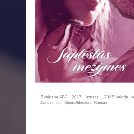
Zvaigzne ABC
2017
Izmērs:
1,7 MB
Valoda:
la
Dāmu romāni
Oriģinālliteratūra
Romāni