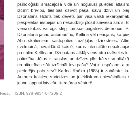
psiholoģiski smacējošā vidē un nogurusi pūlēties attais
izcīnīt brīvību, tiesības dzīvot pašai savu dzīvi un pie
Džonatans Holsts tiek dēvēts par visā valstī iekārojamāk
piespēlētās iespējas un nesaudzīgi plosīt sieviešu sirdis, 
vienaldzības vairogs slēpj tumšus pagātnes dēmonus. Pā
Džonatana jauno automašīnu, Ketlīna vēl nenojauš, ka piev
Abu skatieniem sastopoties, uzšķiļas dzirksteles. At
svelmainā, nevaldāmā kaislē, kuras intensitāte nepakļau
pa solim Ketlīna un Džonatans atklāj viens otra dvēseles 
patiesība. Jūtas ir trauslas, un dzīves plīst kā vissmalkāk
un attiecības sāk iznīcināt tevi pašu? Vai ir iespējams atp
piederējis pats sev? Karīna Račko (1988) ir zobārste, kur
Autores kaisles, spriedzes un jutekliskuma piesātinātais
jaunu lappusi latviešu literatūras vēsturē.
tviešu
ISBN:
978-9934-0-7206-2