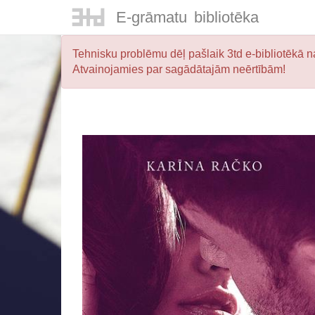
E-
grāmatu
bibliotēka
Tehnisku problēmu dēļ pašlaik 3td e-bibliotēkā na
Atvainojamies par sagādātajām neērtībām!