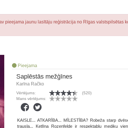
v pieejama jaunu lasītāju reģistrācija no Rīgas valstspilsētas k
Pieejama
Saplēstās mežģīnes
Karīna Račko
Vērtējums:
(520)
Mans vērtējums:
KAISLE... ATKARĪBA... MĪLESTĪBA? Robeža starp dvēseles
trausla... Ketlīna Rozenfelde ir respektablu mediķu vi