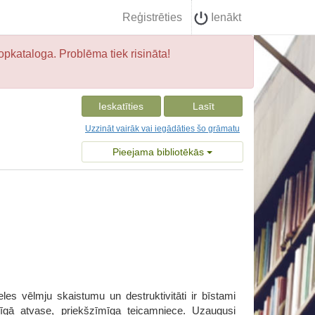
Reģistrēties
Ienākt
opkataloga. Problēma tiek risināta!
Ieskatīties
Lasīt
Uzzināt vairāk vai iegādāties šo grāmatu
Pieejama bibliotēkās
 vēlmju skaistumu un destruktivitāti ir bīstami
enīgā atvase, priekšzīmīga teicamniece. Uzaugusi