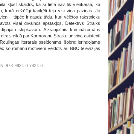
tā kļūst skaidrs, ka šī lieta nav tik vienkārša, kā
 kurā nežēlīgi kariķēti teju visi viņa paziņas. Ja
vien – tāpēc ir daudz tādu, kuri vēlētos rakstnieku
pkavots visai dīvainos apstākļos. Detektīvs Straiks
irdīgajam slepkavam. Aizraujošais kriminālromāns
otrais ciklā par Kormoranu Straiku un viņa asistenti
 Roulingas literārais pseidonīms, šobrīd ierindojams
Pēc šo romānu motīviem veidots arī BBC televīzijas
BN:
978-9934-0-7424-0