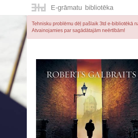
E-
grāmatu
bibliotēka
Tehnisku problēmu dēļ pašlaik 3td e-bibliotēkā na
Atvainojamies par sagādātajām neērtībām!