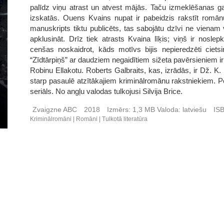
palīdz viņu atrast un atvest mājās. Taču izmeklēšanas gai
izskatās. Ouens Kvains nupat ir pabeidzis rakstīt romānu,
manuskripts tiktu publicēts, tas sabojātu dzīvi ne vienam 
apklusināt. Drīz tiek atrasts Kvaina līķis; viņš ir nosle
cenšas noskaidrot, kāds motīvs bijis nepieredzēti ciets
“Zīdtārpiņš” ar daudziem negaidītiem sižeta pavērsieniem ir 
Robinu Ellakotu. Roberts Galbraits, kas, izrādās, ir Dž. K.
starp pasaulē atzītākajiem kriminālromānu rakstniekiem. 
seriāls. No angļu valodas tulkojusi Silvija Brice.
Zvaigzne ABC
2018
Izmērs:
1,3 MB
Valoda:
latviešu
IS
Kriminālromāni
Romāni
Tulkotā literatūra