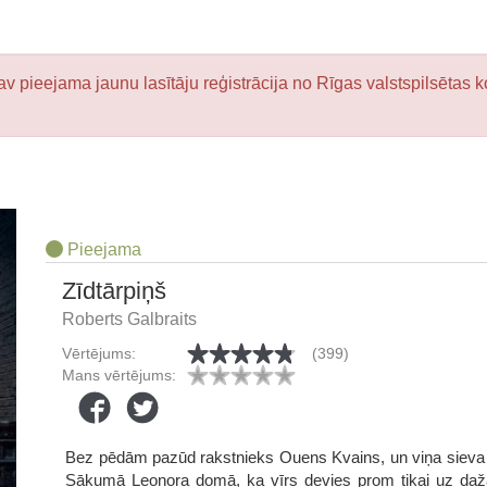
v pieejama jaunu lasītāju reģistrācija no Rīgas valstspilsētas k
Pieejama
Zīdtārpiņš
Roberts Galbraits
Vērtējums:
(399)
Mans vērtējums:
Bez pēdām pazūd rakstnieks Ouens Kvains, un viņa sieva L
Sākumā Leonora domā, ka vīrs devies prom tikai uz dažām