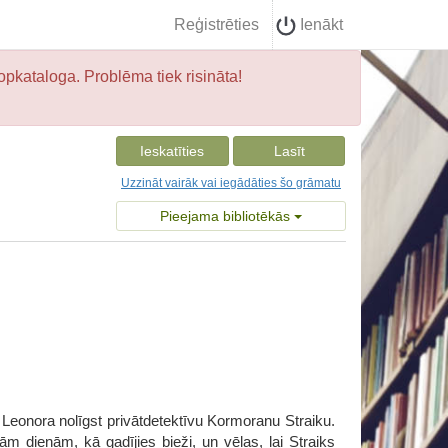
Reģistrēties
Ienākt
opkataloga. Problēma tiek risināta!
Ieskatīties
Lasīt
Uzzināt vairāk vai iegādāties šo grāmatu
Pieejama bibliotēkās
eonora nolīgst privātdetektīvu Kormoranu Straiku.
 dienām, kā gadījies bieži, un vēlas, lai Straiks