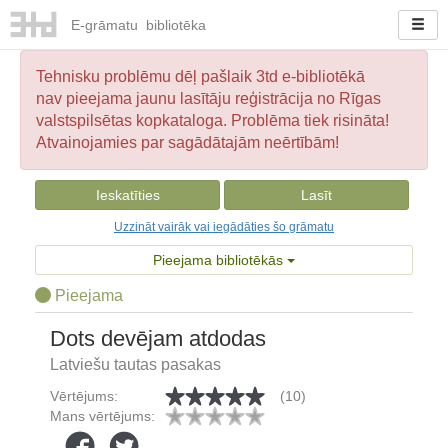
E-
grāmatu
bibliotēka
Tehnisku problēmu dēļ pašlaik 3td e-bibliotēkā
nav pieejama jaunu lasītāju reģistrācija no Rīgas
valstspilsētas kopkataloga. Problēma tiek risināta!
Atvainojamies par sagādātajām neērtībām!
Ieskatīties
Lasīt
Uzzināt vairāk vai iegādāties šo grāmatu
Pieejama bibliotēkās
Pieejama
Dots devējam atdodas
Latviešu tautas pasakas
Vērtējums:
(10)
Mans vērtējums: