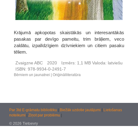
Krājumā apkopotas skaistākās un interesantākās
pasakas par devīgo pameitu, trim brāļiem, veco
zaldātu, izpalīdzīgiem dzīvniekiem un citiem pasaku
tēliem.
Zvaigzne ABC
2020
Izmērs:
1,1 MB
Valoda:
latviešu
ISBN:
978-9934-0-2491-7
Bērniem un jaunatnei
Oriģinālliteratūra
Par 3td E-grāmatu bibliotēku
|
Biežāk uzdotie jautājumi
|
Lietošanas
noteikumi
|
Ziņot par problēmu
|
© 2026 Tietoevry
Jautājumiem:
atbalsts@kultura.lv