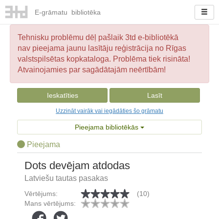
E-
grāmatu
bibliotēka
Tehnisku problēmu dēļ pašlaik 3td e-bibliotēkā
nav pieejama jaunu lasītāju reģistrācija no Rīgas
valstspilsētas kopkataloga. Problēma tiek risināta!
Atvainojamies par sagādātajām neērtībām!
Ieskatīties
Lasīt
Uzzināt vairāk vai iegādāties šo grāmatu
Pieejama bibliotēkās
Pieejama
Dots devējam atdodas
Latviešu tautas pasakas
Vērtējums:
(10)
Mans vērtējums: