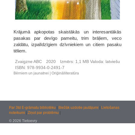
Krājumā apkopotas skaistākās un interesantākās
pasakas par devīgo pameitu, trim brāļiem, veco
zaldātu, izpalīdzīgiem dzīvniekiem un citiem pasaku
tēliem.
Zvaigzne ABC
2020
Izmērs:
1,1 MB
Valoda:
latviešu
ISBN:
978-9934-0-2491-7
Bērniem un jaunatnei
Oriģinālliteratūra
Par 3td E-grāmatu bibliotēku
|
Biežāk uzdotie jautājumi
|
Lietošanas
noteikumi
|
Ziņot par problēmu
|
© 2026 Tietoevry
Jautājumiem:
atbalsts@kultura.lv