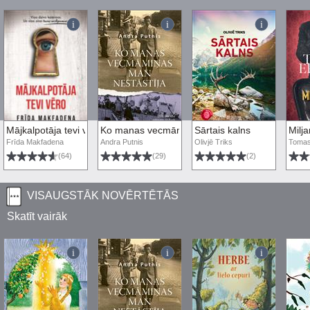
Mājkalpotāja tevi vēro
Ko manas vecmāmiņas man nestāstīja
Sārtais kalns
Milja
Frīda Makfadena
Andra Putnis
Olivjē Triks
Tomas
(64)
(29)
(2)
VISAUGSTĀK NOVĒRTĒTĀS
Skatīt vairāk