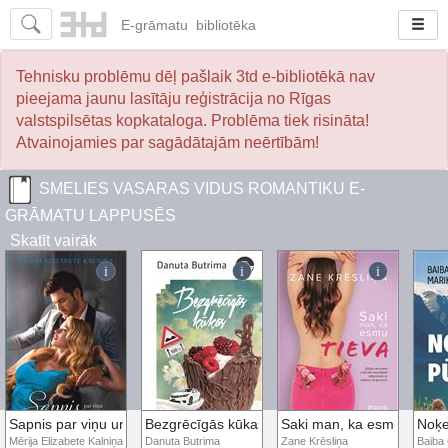
E-
grāmatu
bibliotēka
Tehnisku problēmu dēļ pašlaik 3td e-bibliotēkā nav
pieejama jaunu lasītāju reģistrācija no Rīgas
valstspilsētas kopkataloga. Problēma tiek risināta!
Atvainojamies par sagādātajām neērtībām!
SMELIES VASARAS VIDUS ROMANTIKU E-
GRĀMATU LAPPUSĒS
Skatīt vairāk
Sapnis par viņu un mūziklu
Bezgrēcīgās kūkas
Saki man, ka esmu tieva
Noķe
Mērija Elizabete Kalniņa
Danuta Butrima
Zane Krēsliņa
Baiba 