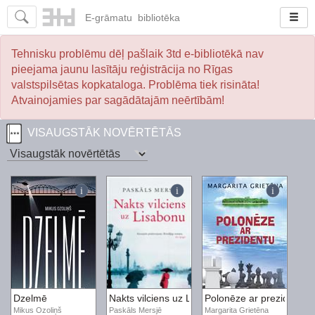
E-
grāmatu
bibliotēka
Tehnisku problēmu dēļ pašlaik 3td e-bibliotēkā nav
pieejama jaunu lasītāju reģistrācija no Rīgas
valstspilsētas kopkataloga. Problēma tiek risināta!
Atvainojamies par sagādātajām neērtībām!
VISAUGSTĀK NOVĒRTĒTĀS
Dzelmē
Nakts vilciens uz Lisabonu
Polonēze ar prezidentu
Mikus Ozoliņš
Paskāls Mersjē
Margarita Grietēna