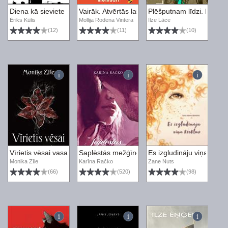
Diena kā sieviete
Vairāk. Atvērtās laulības memuāri
Plēšputnam līdzi. Romān
Ēriks Kūlis
Mollija Rodena Vintera
Ilze Lāce
(12)
(11)
(10)
Vīrietis vēsai vasarai
Saplēstās mežģīnes
Es izgludināju viņa krekl
Monika Zīle
Karīna Račko
Zane Nuts
(66)
(520)
(98)