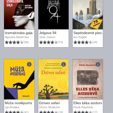
Izsmalcināta gaļa
Jelgava 94
Septiņdesmit piecas die
Agustina Basterrika
Jānis Joņevs
Ilze Eņģele
(56)
(73)
(24)
Mūža noslēpums
Dzīves safari
Elles ķēķa aizdurvē
Lija Brīdaka
Džons Streleckis
Pāvils Raudonis
(41)
(18)
(17)