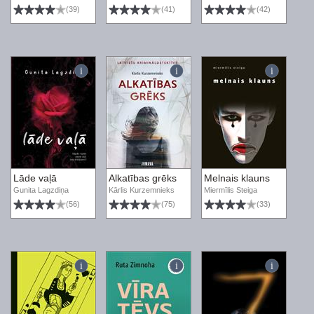
(39)
(41)
(42)
Lāde vaļā
Alkatības grēks
Melnais klauns
Gunita Lagzdiņa
Kārlis Kurzemnieks
Miermīlis Steiga
(56)
(75)
(33)