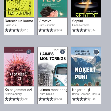
Rausītis un karma
Vīratēvs
Septiņi
Baiba Zīle
Ruta Zimnoha
Linda Nemiera
(29)
(26)
(25)
Kā saķemmēt ezi
Laimes monitorings
Noķert pūķi
Arnolds Auziņš
Laura Dreiže
Baiba Gercāne, Marika Bērtule
(21)
(20)
(20)