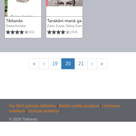
Tikšanās
Tarakāni manā galvā
Daina Avotiņa
Zane Zusta, Diāna Zande
(41)
(410)
«
‹
19
20
21
›
»
Par 3td E-grāmatu bibliotēku
|
Biežāk uzdotie jautājumi
|
Lietošanas
noteikumi
|
Ziņot par problēmu
|
© 2026 Tietoevry
Jautājumiem:
atbalsts@kultura.lv
Versija: effac 04.02.2026 10:48 (production)