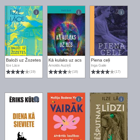
Baloži uz Žozetes jumta
Kā kulaks uz acs
Piena ceļi
Ilze Lāce
Arnolds Auziņš
Inga Gaile
(19)
(18)
(17)