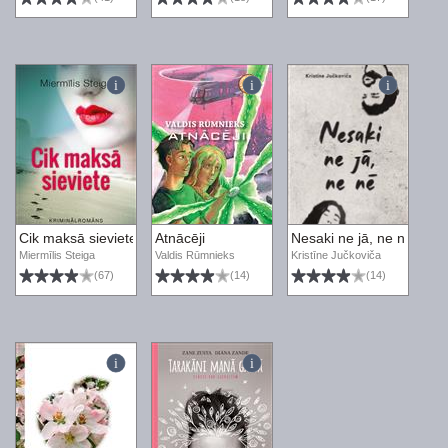
Cik maksā sieviete
Atnācēji
Nesaki ne jā, ne nē
Miermīlis Steiga
Valdis Rūmnieks
Kristīne Jučkoviča
(67)
(14)
(14)