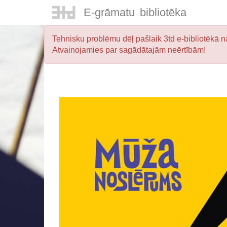
E-
grāmatu
bibliotēka
Tehnisku problēmu dēļ pašlaik 3td e-bibliotēkā na
Atvainojamies par sagādātajām neērtībām!