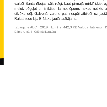
varbūt Santa rīkojas cēlsirdīgi, kaut pirmajā mirklī šķiet
melot, bēguļot un izlikties, lai noslēpums nekad netiktu 
cilvēka dēļ. Galvenā varone pati nespēj atbildēt uz jautā
Rakstniece Lija Brīdaka jautā lasītājam...
Zvaigzne ABC
2019
Izmērs:
442,3 KB
Valoda:
latviešu
I
Dāmu romāni
Oriģinālliteratūra