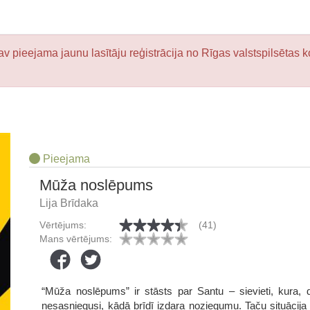
v pieejama jaunu lasītāju reģistrācija no Rīgas valstspilsētas k
Pieejama
Mūža noslēpums
Lija Brīdaka
Vērtējums:
(41)
Mans vērtējums:
“Mūža noslēpums” ir stāsts par Santu – sievieti, kura
nesasniegusi, kādā brīdī izdara noziegumu. Taču situācij