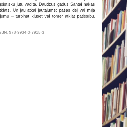
 egoistisku jūtu vadīta. Daudzus gadus Santai nākas
atklāts. Un jau atkal jautājums: pašas dēļ vai mīļā
jumu – turpināt klusēt vai tomēr atklāt patiesību.
SBN:
978-9934-0-7915-3