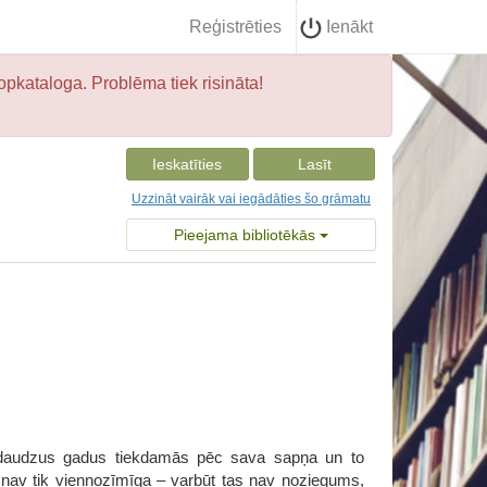
Reģistrēties
Ienākt
opkataloga. Problēma tiek risināta!
Ieskatīties
Lasīt
Uzzināt vairāk vai iegādāties šo grāmatu
Pieejama bibliotēkās
, daudzus gadus tiekdamās pēc sava sapņa un to
a nav tik viennozīmīga – varbūt tas nav noziegums,