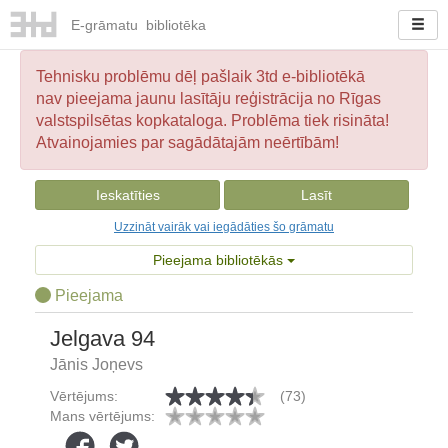
E-
grāmatu
bibliotēka
Tehnisku problēmu dēļ pašlaik 3td e-bibliotēkā
nav pieejama jaunu lasītāju reģistrācija no Rīgas
valstspilsētas kopkataloga. Problēma tiek risināta!
Atvainojamies par sagādātajām neērtībām!
Ieskatīties
Lasīt
Uzzināt vairāk vai iegādāties šo grāmatu
Pieejama bibliotēkās
Pieejama
Jelgava 94
Jānis Joņevs
Vērtējums:
(73)
Mans vērtējums: