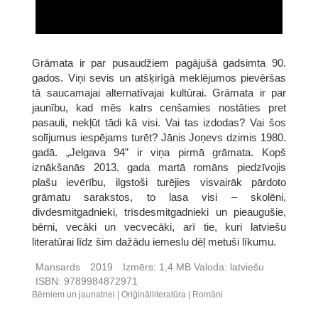
Grāmata ir par pusaudžiem pagājušā gadsimta 90.
gados. Viņi sevis un atšķirīgā meklējumos pievēršas
tā saucamajai alternatīvajai kultūrai. Grāmata ir par
jaunību, kad mēs katrs cenšamies nostāties pret
pasauli, nekļūt tādi kā visi. Vai tas izdodas? Vai šos
solījumus iespējams turēt? Jānis Joņevs dzimis 1980.
gadā. „Jelgava 94” ir viņa pirmā grāmata. Kopš
iznākšanās 2013. gada martā romāns piedzīvojis
plašu ievērību, ilgstoši turējies visvairāk pārdoto
grāmatu sarakstos, to lasa visi – skolēni,
divdesmitgadnieki, trīsdesmitgadnieki un pieaugušie,
bērni, vecāki un vecvecāki, arī tie, kuri latviešu
literatūrai līdz šim dažādu iemeslu dēļ metuši līkumu.
Mansards
2019
Izmērs:
1,4 MB
Valoda:
latviešu
ISBN:
9789984872971
Bērniem un jaunatnei
Oriģinālliteratūra
Romāni