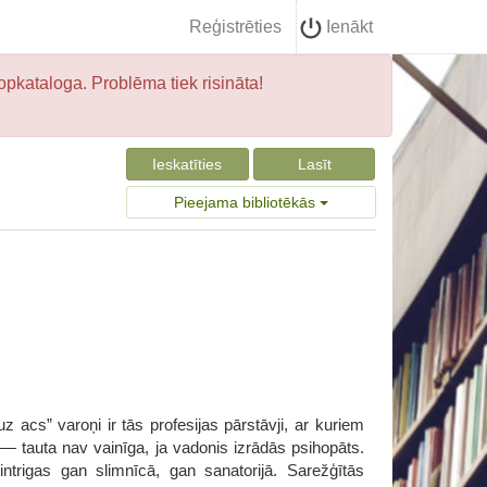
Reģistrēties
Ienākt
opkataloga. Problēma tiek risināta!
Ieskatīties
Lasīt
Pieejama bibliotēkās
z acs” varoņi ir tās profesijas pārstāvji, ar kuriem
 — tauta nav vainīga, ja vadonis izrādās psihopāts.
ntrigas gan slimnīcā, gan sanatorijā. Sarežģītās