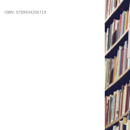
u
ISBN:
9789934206719