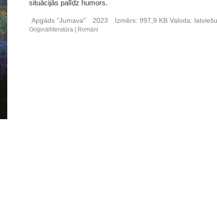
situācijās palīdz humors.
Apgāds "Jumava"
2023
Izmērs:
997,9 KB
Valoda:
latvieš
Oriģinālliteratūra
Romāni