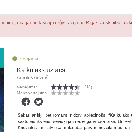
v pieejama jaunu lasītāju reģistrācija no Rīgas valstspilsētas k
Pieejama
Kā kulaks uz acs
Arnolds Auziņš
Vērtējums:
(18)
Mans vērtējums:
Sākas ar līķi, bet romāns ir dzīvi apliecinošs. “Kā kulaks u
sastopas ikviens, sevišķi jau nežēlīgā vīrusa laikā. Un vēl
Krievietes un latvieša mīlestība pārvar neveiksmes un i