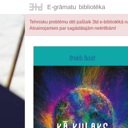
E-
grāmatu
bibliotēka
Tehnisku problēmu dēļ pašlaik 3td e-bibliotēkā na
Atvainojamies par sagādātajām neērtībām!