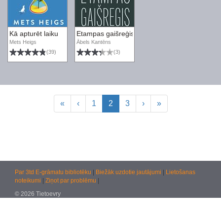
Kā apturēt laiku
Etampas gaišreģis
Mets Heigs
Ābels Kantēns
(39)
(3)
«
‹
1
2
3
›
»
Par 3td E-grāmatu bibliotēku
|
Biežāk uzdotie jautājumi
|
Lietošanas
noteikumi
|
Ziņot par problēmu
|
© 2026 Tietoevry
Jautājumiem:
atbalsts@kultura.lv
Versija: effac 04.02.2026 10:48 (production)