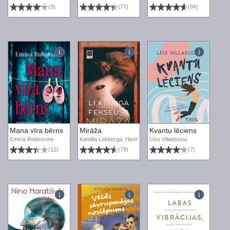
(9)
(77)
(94)
Mana vīra bērns
Mirāža
Kvantu lēciens
Emma Robinsone
Kamilla Lekberga; Henriks Fekseuss
Līse Villadsena
(12)
(79)
(7)