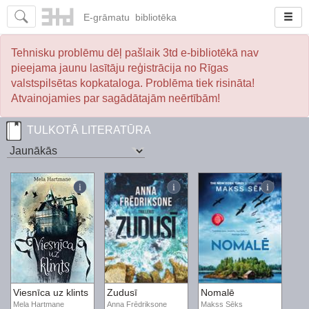
E-
grāmatu
bibliotēka
Tehnisku problēmu dēļ pašlaik 3td e-bibliotēkā nav
pieejama jaunu lasītāju reģistrācija no Rīgas
valstspilsētas kopkataloga. Problēma tiek risināta!
Atvainojamies par sagādātajām neērtībām!
TULKOTĀ LITERATŪRA
Viesnīca uz klints
Zudusī
Nomalē
Mela Hartmane
Anna Frēdriksone
Makss Sēks