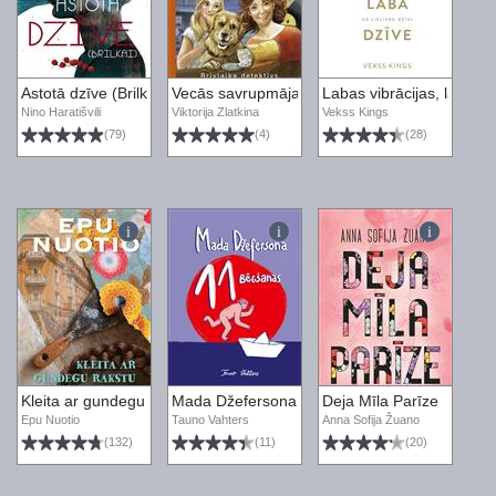
Astotā dzīve (Brilkai)
Vecās savrupmājas noslēpums
Labas vibrācijas, laba dz
Nino Haratišvili
Viktorija Zlatkina
Vekss Kings
(79)
(4)
(28)
Kleita ar gundegu rakstu
Mada Džefersona 11 bēgšanas
Deja Mīla Parīze
Epu Nuotio
Tauno Vahters
Anna Sofija Žuano
(132)
(11)
(20)