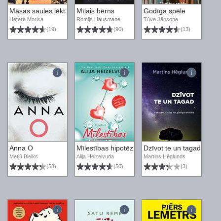
Māsas saules lēktā
Mīļais bērns
Godīga spēle
Hetere Morisa
Romija Hausmane
Tūve Jānsone
(19)
(90)
(13)
Anna O
Mīlestības hipotēze
Dzīvot te un tagad. Sekul
Metjū Bleiks
Alija Heizelvuda
Martins Hēglunds
(58)
(50)
(3)