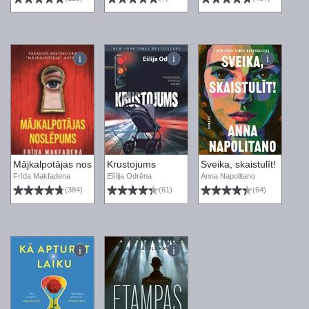
Mājkalpotājas noslēpums
Krustojums
Sveika, skaistulīt!
Frīda Makfadena
Ešlija Odrēna
Anna Napolitano
(384)
(61)
(64)