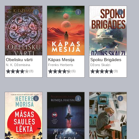
Obelisku vārti
Kāpas Mesija
Spoku Brigādes
N. K. Džemisina
Frenks Herberts
Džons Skalzi
(8)
(6)
(9)