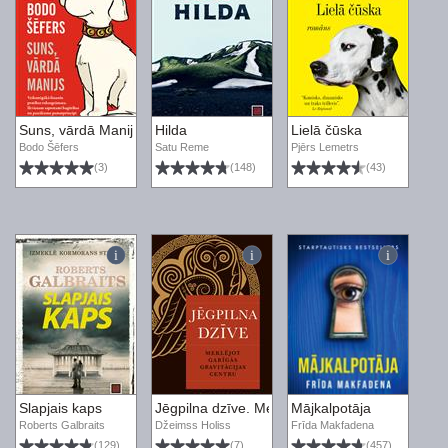
Suns, vārdā Manijs. Veiksmīgākā finanšu pratības rokasgrāmata. 
Hilda
Lielā čūska
Bodo Šēfers
Satu Reme
Pjērs Lemetrs
(3)
(148)
(43)
Slapjais kaps
Jēgpilna dzīve. Meklējot garīgās gravitācijas c
Mājkalpotāja
Roberts Galbraits
Džeimss Holiss
Frīda Makfadena
(129)
(7)
(457)