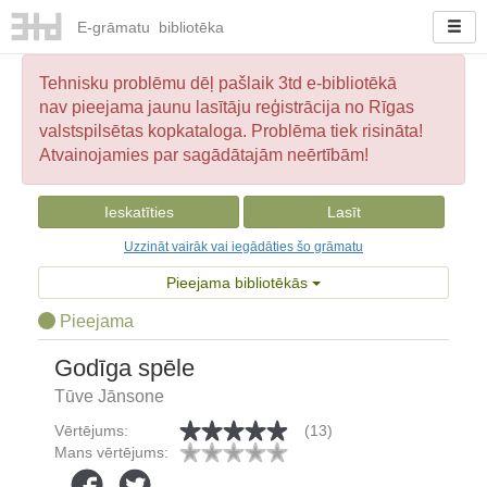
E-
grāmatu
bibliotēka
Tehnisku problēmu dēļ pašlaik 3td e-bibliotēkā
nav pieejama jaunu lasītāju reģistrācija no Rīgas
valstspilsētas kopkataloga. Problēma tiek risināta!
Atvainojamies par sagādātajām neērtībām!
Ieskatīties
Lasīt
Uzzināt vairāk vai iegādāties šo grāmatu
Pieejama bibliotēkās
Pieejama
Godīga spēle
Tūve Jānsone
Vērtējums:
(13)
Mans vērtējums: