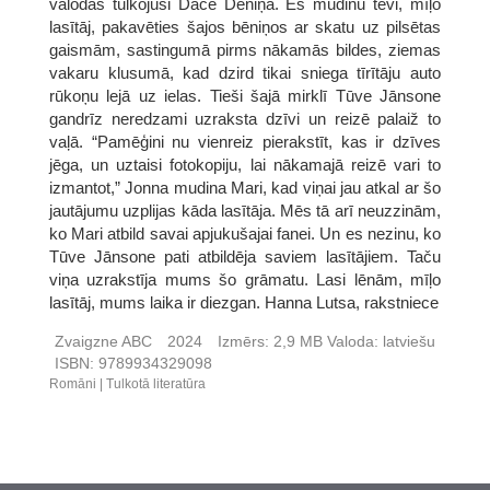
valodas tulkojusi Dace Deniņa. Es mudinu tevi, mīļo
lasītāj, pakavēties šajos bēniņos ar skatu uz pilsētas
gaismām, sastingumā pirms nākamās bildes, ziemas
vakaru klusumā, kad dzird tikai sniega tīrītāju auto
rūkoņu lejā uz ielas. Tieši šajā mirklī Tūve Jānsone
gandrīz neredzami uzraksta dzīvi un reizē palaiž to
vaļā. “Pamēģini nu vienreiz pierakstīt, kas ir dzīves
jēga, un uztaisi fotokopiju, lai nākamajā reizē vari to
izmantot,” Jonna mudina Mari, kad viņai jau atkal ar šo
jautājumu uzplijas kāda lasītāja. Mēs tā arī neuzzinām,
ko Mari atbild savai apjukušajai fanei. Un es nezinu, ko
Tūve Jānsone pati atbildēja saviem lasītājiem. Taču
viņa uzrakstīja mums šo grāmatu. Lasi lēnām, mīļo
lasītāj, mums laika ir diezgan. Hanna Lutsa, rakstniece
Zvaigzne ABC
2024
Izmērs:
2,9 MB
Valoda:
latviešu
ISBN:
9789934329098
Romāni
Tulkotā literatūra