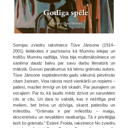
Somijas zviedru rakstniece Tūve Jānsone (1914–
2001) lielākoties ir pazīstama kā Muminu ielejas un
trollīšu Muminu radītāja. Viņa bija multimāksliniece un
saņēma daudz balvu par savu darbu literatūrā un
mākslā. Guvusi panākumus kā bērnu grāmatu autore,
Tūve Jānsone septiņdesmito gadu sākumā pievērsās
citam žanram. Viņa raksta reizē vienkārši un nopietni –
patiesi, mazliet ērmīgi un ļoti skaidri. Par jaunajiem un
vecajiem. Par to, kā ļaudis mēdz dzīvot un sarunāties
cits ar citu. Un dara to valodā, kas ir nežēlīga pret
meliem, bet brīva un dzīvīga, skarot patiesību un
mīlestību. “Grāmata ir par mīlestību – maigu,
ekscentrisku un nevaldāmi neatkarīgu. Tā ir privilēģija
lasīt šo grāmatu.” Estere Froida, rakstniece No zviedru