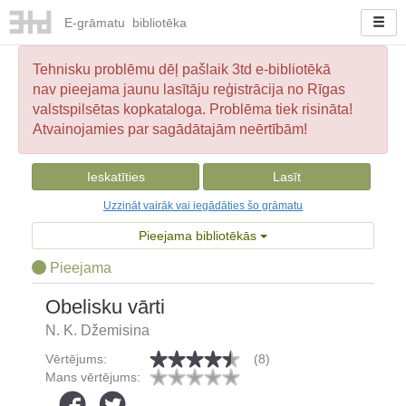
E-
grāmatu
bibliotēka
Tehnisku problēmu dēļ pašlaik 3td e-bibliotēkā
nav pieejama jaunu lasītāju reģistrācija no Rīgas
valstspilsētas kopkataloga. Problēma tiek risināta!
Atvainojamies par sagādātajām neērtībām!
Ieskatīties
Lasīt
Uzzināt vairāk vai iegādāties šo grāmatu
Pieejama bibliotēkās
Pieejama
Obelisku vārti
N. K. Džemisina
Vērtējums:
(8)
Mans vērtējums: