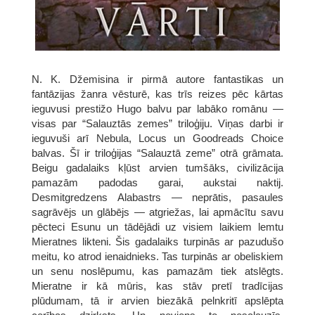
N. K. Džemisina ir pirmā autore fantastikas un
fantāzijas žanra vēsturē, kas trīs reizes pēc kārtas
ieguvusi prestižo Hugo balvu par labāko romānu —
visas par “Salauztās zemes” triloģiju. Viņas darbi ir
ieguvuši arī Nebula, Locus un Goodreads Choice
balvas. Šī ir triloģijas “Salauztā zeme” otrā grāmata.
Beigu gadalaiks kļūst arvien tumšāks, civilizācija
pamazām padodas garai, aukstai naktij.
Desmitgredzens Alabastrs — neprātis, pasaules
sagrāvējs un glābējs — atgriežas, lai apmācītu savu
pēcteci Esunu un tādējādi uz visiem laikiem lemtu
Mieratnes likteni. Šis gadalaiks turpinās ar pazudušo
meitu, ko atrod ienaidnieks. Tas turpinās ar obeliskiem
un senu noslēpumu, kas pamazām tiek atslēgts.
Mieratne ir kā mūris, kas stāv pretī tradīcijas
plūdumam, tā ir arvien biezākā pelnkritī apslēpta