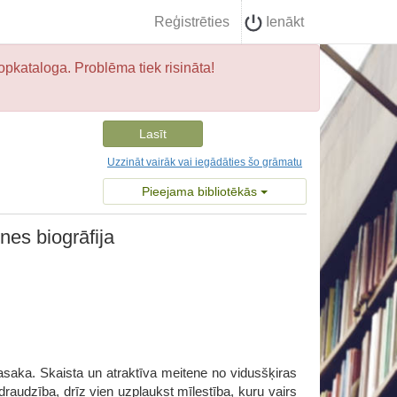
Reģistrēties
Ienākt
opkataloga. Problēma tiek risināta!
Lasīt
Uzzināt vairāk vai iegādāties šo grāmatu
Pieejama bibliotēkās
nes biogrāfija
asaka. Skaista un atraktīva meitene no vidusšķiras
ai draudzība, drīz vien uzplaukst mīlestība, kuru vairs