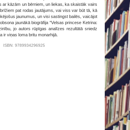
s ar kāzām un bērniem, un liekas, ka skaistāk vairs
 brīžiem pat rodas jautājums, vai viss var būt tā, kā
kējošus jaunumus, un visi sastingst bailēs, vaicājot
obsona jaunākā biogrāfija “Velsas princese Ketrina:
tzinību, jo autors rūpīgas analīzes rezultātā sniedz
a ir viņas loma britu monarhijā.
u
ISBN:
9789934296925