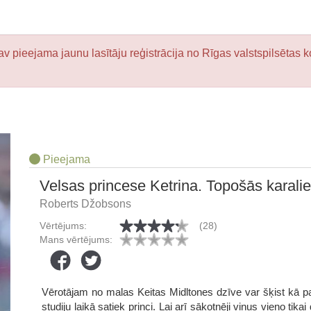
v pieejama jaunu lasītāju reģistrācija no Rīgas valstspilsētas k
Pieejama
Velsas princese Ketrina. Topošās karalie
Roberts Džobsons
Vērtējums:
(28)
Mans vērtējums:
Vērotājam no malas Keitas Midltones dzīve var šķist kā p
studiju laikā satiek princi. Lai arī sākotnēji viņus vieno tik