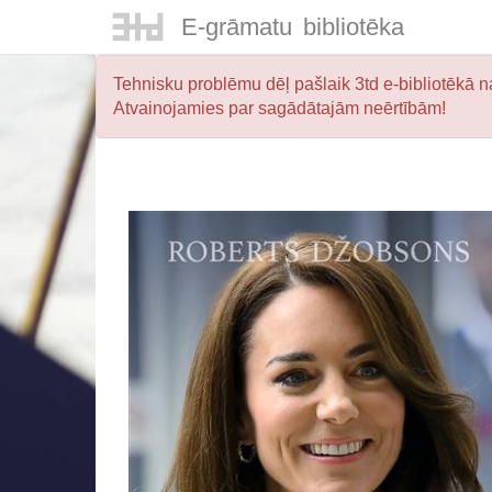
E-
grāmatu
bibliotēka
Tehnisku problēmu dēļ pašlaik 3td e-bibliotēkā na
Atvainojamies par sagādātajām neērtībām!