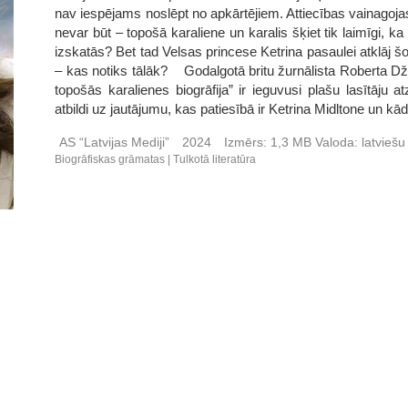
nav iespējams noslēpt no apkārtējiem. Attiecības vainagoja
nevar būt – topošā karaliene un karalis šķiet tik laimīgi, ka
izskatās? Bet tad Velsas princese Ketrina pasaulei atklāj šo
– kas notiks tālāk? Godalgotā britu žurnālista Roberta Dž
topošās karalienes biogrāfija” ir ieguvusi plašu lasītāju a
atbildi uz jautājumu, kas patiesībā ir Ketrina Midltone un kād
AS “Latvijas Mediji”
2024
Izmērs:
1,3 MB
Valoda:
latvieš
Biogrāfiskas grāmatas
Tulkotā literatūra