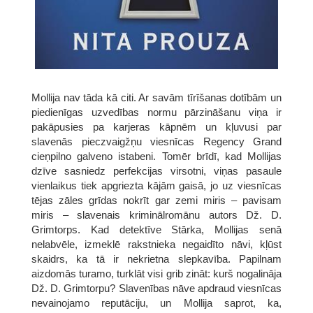
Mollija nav tāda kā citi. Ar savām tīrīšanas dotībām un
piedienīgas uzvedības normu pārzināšanu viņa ir
pakāpusies pa karjeras kāpnēm un kļuvusi par
slavenās pieczvaigžņu viesnīcas Regency Grand
cieņpilno galveno istabeni. Tomēr brīdī, kad Mollijas
dzīve sasniedz perfekcijas virsotni, viņas pasaule
vienlaikus tiek apgriezta kājām gaisā, jo uz viesnīcas
tējas zāles grīdas nokrīt gar zemi miris – pavisam
miris – slavenais kriminālromānu autors Dž. D.
Grimtorps. Kad detektīve Stārka, Mollijas senā
nelabvēle, izmeklē rakstnieka negaidīto nāvi, kļūst
skaidrs, ka tā ir nekrietna slepkavība. Papilnam
aizdomās turamo, turklāt visi grib zināt: kurš nogalināja
Dž. D. Grimtorpu? Slavenības nāve apdraud viesnīcas
nevainojamo reputāciju, un Mollija saprot, ka,