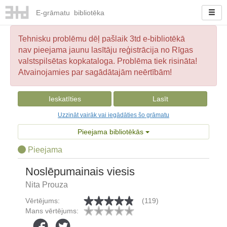
E-
grāmatu
bibliotēka
Tehnisku problēmu dēļ pašlaik 3td e-bibliotēkā
nav pieejama jaunu lasītāju reģistrācija no Rīgas
valstspilsētas kopkataloga. Problēma tiek risināta!
Atvainojamies par sagādātajām neērtībām!
Ieskatīties
Lasīt
Uzzināt vairāk vai iegādāties šo grāmatu
Pieejama bibliotēkās
Pieejama
Noslēpumainais viesis
Nita Prouza
Vērtējums:
(119)
Mans vērtējums: