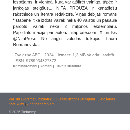
iespējams, ir vienīgā, kura var atšifrēt vainīgo, tāpēc ir
jārīkojas steigšus... NITA PROUZA ir kanādiešu
rakstniece un literārā redaktore. Viņas debijas romāns
“Istabene” tika izdots vairāk nekā 40 valstīs un pasaulē
pārdots vairāk nekā 2 miljonos eksemplāru.
Papildinformācija par autori: nitaprose.com, X un IG:
@NitaProse No angļu valodas tulkojusi Laura
Romanovska.
Zvaigzne ABC
2024
Izmērs:
1,2 MB
Valoda:
latviešu
ISBN:
9789934327872
Kriminālromāni
Romāni
Tulkotā literatūra
Par 3td E-grāmatu bibliotēku
|
Biežāk uzdotie jautājumi
|
Lietošanas
noteikumi
|
Ziņot par problēmu
|
© 2026 Tietoevry
Jautājumiem:
atbalsts@kultura.lv
Versija: effac 04.02.2026 10:48 (production)