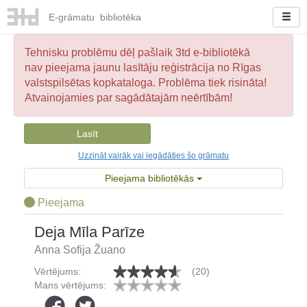
E-
grāmatu
bibliotēka
Tehnisku problēmu dēļ pašlaik 3td e-bibliotēkā
nav pieejama jaunu lasītāju reģistrācija no Rīgas
valstspilsētas kopkataloga. Problēma tiek risināta!
Atvainojamies par sagādātajām neērtībām!
Lasīt
Uzzināt vairāk vai iegādāties šo grāmatu
Pieejama bibliotēkās
Pieejama
Deja Mīla Parīze
Anna Sofija Žuano
Vērtējums:
(20)
Mans vērtējums: