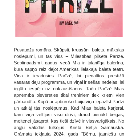
Pusaudžu romāns. Skūpsti, kruasāni, balets, mākslas
noslēpumi, un tas viss – Mīlestības pilsētā Parīzē.
Septiņpadsmit gadus vecā Mia ir talantīga balerīna,
kura sapņo reiz dejot Amerikas lielākajā baleta teātrī.
Viņa ir ieradusies Parīzē, lai piedalītos prestižā
vasaras deju programmā, un viņai ir sešas nedēļas, lai
iegūtu iespēju uz noklausīšanos. Taču Parīzē Mias
apņēmība pievērsties tikai treniņiem tiek krietni vien
pārbaudīta. Kopā ar apburošo Luiju viņa iepazīst Parīzi
un atklāj tās noslēpumus. Kad Mias baleta karjerai,
kam viņa veltījusi visu dzīvi, draud pienākt beigas,
meitenei jāsaprot, kas tieši dzīvē ir vissvarīgākais. No
angļu valodas tulkojusi Krista Betija Samauska.
Grāmata iekļauta 2024. gada "Bērnu, jauniešu un