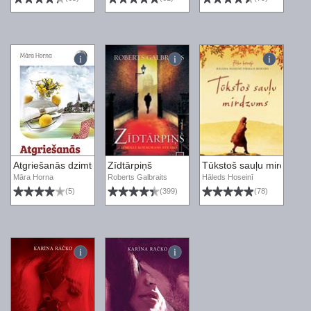
Atgriešanās dzimtenē
Zīdtārpiņš
Tūkstoš sauļu mirdzums
Māra Horna
Roberts Galbraits
Hāleds Hoseinī
(5)
(399)
(78)