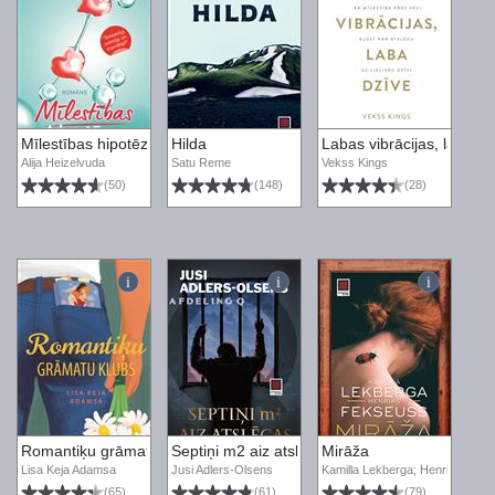
Mīlestības hipotēze
Hilda
Labas vibrācijas, laba dz
Alija Heizelvuda
Satu Reme
Vekss Kings
(50)
(148)
(28)
Romantiķu grāmatu klubs
Septiņi m2 aiz atslēgas
Mirāža
Lisa Keja Adamsa
Jusi Adlers-Olsens
Kamilla Lekberga; Henriks Fek
(65)
(61)
(79)