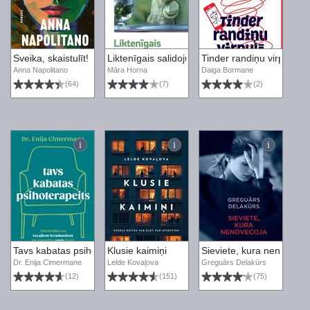
Sveika, skaistulīt!
Liktenīgais salidojums
Tinder randiņu virpulī
Anna Napolitano
Māra Horna
Daiga Bormane
(64)
(7)
(2)
Tavs kabatas psihoterapeits
Klusie kaimiņi
Sieviete, kura nenovecoj
Dr. Enija Cimermane
Lelde Kovaļova
Greguārs Delakūrs
(12)
(151)
(75)