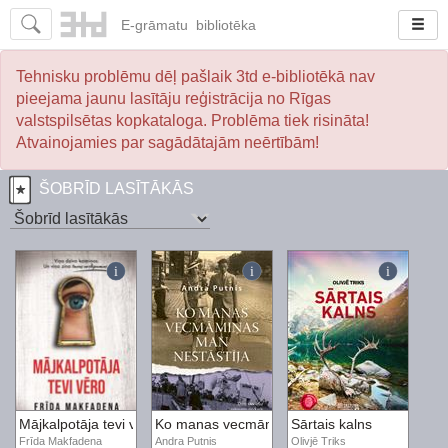
E-
grāmatu
bibliotēka
Tehnisku problēmu dēļ pašlaik 3td e-bibliotēkā nav
pieejama jaunu lasītāju reģistrācija no Rīgas
valstspilsētas kopkataloga. Problēma tiek risināta!
Atvainojamies par sagādātajām neērtībām!
ŠOBRĪD LASĪTĀKĀS
Mājkalpotāja tevi vēro
Ko manas vecmāmiņas man nestāstīja
Sārtais kalns
Frīda Makfadena
Andra Putnis
Olivjē Triks