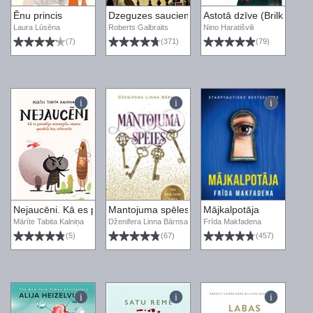
Ēnu princis
Dzeguzes sauciens
Astotā dzīve (Brilkai)
Laura Lūsēna
Roberts Galbraits
Nino Haratišvili
(7)
(371)
(79)
Nejaucēni. Kā es pavadīju aizraujošu vasaru gandrīz bez interneta
Mantojuma spēles
Mājkalpotāja
Mārīte Tabita Kalniņa
Dženifera Linna Bārnsa
Frīda Makfadena
(5)
(67)
(457)