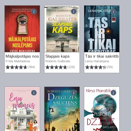
Mājkalpotājas noslēpums
Slapjais kaps
Tās ir tikai sakritības
Frīda Makfadena
Roberts Galbraits
Liena Hačatrjana
(384)
(129)
(59)