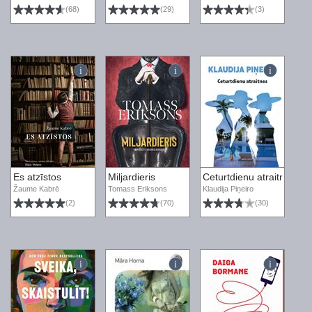
(68)
(29)
(3)
Es atzīstos
Miljardieris
Ceturtdienu atraitnes
Žaume Kabrē
Tomass Eriksons
Klaudija Piņeiro
(2)
(70)
(30)