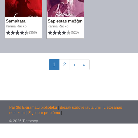
Samaitātā
Saplēstās mežģīnes
Karīna Račko
Karīna Račko
(356)
(520)
1
2
›
»
Par 3td E-grāmatu bibliotēku
|
Biežāk uzdotie jautājumi
|
Lietošanas
noteikumi
|
Ziņot par problēmu
|
© 2026 Tietoevry
Jautājumiem:
atbalsts@kultura.lv
Versija: effac 04.02.2026 10:48 (production)