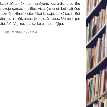
daudz bīstamāki par manējiem. Katru dienu es tīru
tavoju gardas maltītes visai ģimenei, bet pati ēdu
uzmēru Nīnas kleitu. Tikai lai sajustu, kā tas ir. Bet
bēniņos ir slēdzamas tikai no ārpuses. Un nu ir par
atiesībā. Viņi nezina, uz ko esmu spējīga.
u
ISBN:
9789934294754