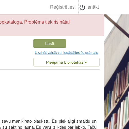
Reģistrēties
Ienākt
opkataloga. Problēma tiek risināta!
Lasīt
Uzzināt vairāk vai iegādāties šo grāmatu
Pieejama bibliotēkās
 savu manikirēto plaukstu. Es pieklājīgi smaidu un
su sākt no jauna. Es varu izlikties par jebko. Taču