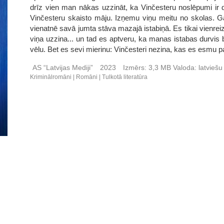
drīz vien man nākas uzzināt, ka Vinčesteru noslēpumi ir 
Vinčesteru skaisto māju. Izņemu viņu meitu no skolas. Ga
vienatnē savā jumta stāva mazajā istabiņā. Es tikai vienreiz 
viņa uzzina... un tad es aptveru, ka manas istabas durvis 
vēlu. Bet es sevi mierinu: Vinčesteri nezina, kas es esmu p
AS “Latvijas Mediji”
2023
Izmērs:
3,3 MB
Valoda:
latvieš
Kriminālromāni
Romāni
Tulkotā literatūra