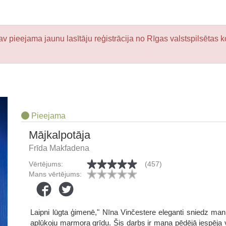
v pieejama jaunu lasītāju reģistrācija no Rīgas valstspilsētas k
Pieejama
Mājkalpotāja
Frīda Makfadena
Vērtējums:
(457)
Mans vērtējums:
Laipni lūgta ģimenē," Nīna Vinčestere eleganti sniedz man
aplūkoju marmora grīdu. Šis darbs ir mana pēdējā iespēja vi