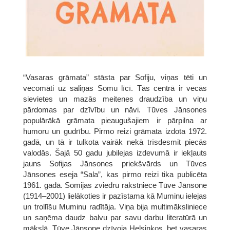
“Vasaras grāmata” stāsta par Sofiju, viņas tēti un
vecomāti uz saliņas Somu līcī. Tās centrā ir vecās
sievietes un mazās meitenes draudzība un viņu
pārdomas par dzīvību un nāvi. Tūves Jānsones
populārākā grāmata pieaugušajiem ir pārpilna ar
humoru un gudrību. Pirmo reizi grāmata izdota 1972.
gadā, un tā ir tulkota vairāk nekā trīsdesmit piecās
valodās. Šajā 50 gadu jubilejas izdevumā ir iekļauts
jauns Sofijas Jānsones priekšvārds un Tūves
Jānsones eseja “Sala”, kas pirmo reizi tika publicēta
1961. gadā. Somijas zviedru rakstniece Tūve Jānsone
(1914–2001) lielākoties ir pazīstama kā Muminu ielejas
un trollīšu Muminu radītāja. Viņa bija multimāksliniece
un saņēma daudz balvu par savu darbu literatūrā un
mākslā. Tūve Jānsone dzīvoja Helsinkos, bet vasaras