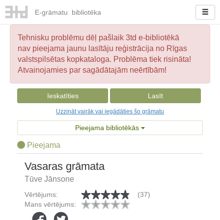
E-
grāmatu
bibliotēka
Tehnisku problēmu dēļ pašlaik 3td e-bibliotēkā
nav pieejama jaunu lasītāju reģistrācija no Rīgas
valstspilsētas kopkataloga. Problēma tiek risināta!
Atvainojamies par sagādātajām neērtībām!
Ieskatīties
Lasīt
Uzzināt vairāk vai iegādāties šo grāmatu
Pieejama bibliotēkās
Pieejama
Vasaras grāmata
Tūve Jānsone
Vērtējums:
(37)
Mans vērtējums: