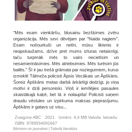
“Mēs esam vienkāršu, blusainu bezšķirnes zvēru
organizācija. Mēs sevi dēvējam par “Naida nagiem”.
Esam nošņurkuši un netīri, mūsu liktenis ir
neapskaužams, dzīve pret mums izturas netaisnīgi,
taču turpmāk mēs to vairs necietīsim un
nesamierināsimies. Mēs atriebsimies. Mēs turēsim jūs
bailēs.” Šī ir jau trešā grāmata par noziegumiem, kurus
izmeklē Tālmeža policisti Āpsis Vecākais un Āpškāns.
Šoreiz Āpškāns metas darbā ārkārtīgi dedzīgi, jo viņa
motīvi ir dziļi personiski. Viņš ir iemīlējies pasaules
skaistākajā kaķē, bet tā ir nolaupīta! Policisti saņem
draudu vēstules un izpirkuma maksas pieprasījumu.
Āpškāns ir gatavs uz visu...
Zvaigzne ABC
2021
Izmērs:
4,4 MB
Valoda:
latviešu
ISBN:
9789934091667
Bērniem un jaunatnei
Tulkotā literatūra