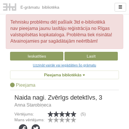
E-
grāmatu
bibliotēka
Tehnisku problēmu dēļ pašlaik 3td e-bibliotēkā
nav pieejama jaunu lasītāju reģistrācija no Rīgas
valstspilsētas kopkataloga. Problēma tiek risināta!
Atvainojamies par sagādātajām neērtībām!
Ieskatīties
Lasīt
Uzzināt vairāk vai iegādāties šo grāmatu
Pieejama bibliotēkās
Pieejama
Naida nagi. Zvērīgs detektīvs, 3
Anna Starobiņeca
Vērtējums:
(5)
Mans vērtējums: