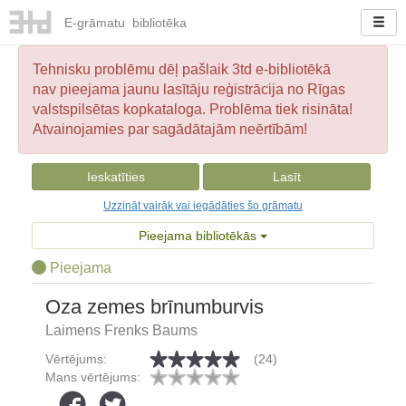
E-
grāmatu
bibliotēka
Tehnisku problēmu dēļ pašlaik 3td e-bibliotēkā
nav pieejama jaunu lasītāju reģistrācija no Rīgas
valstspilsētas kopkataloga. Problēma tiek risināta!
Atvainojamies par sagādātajām neērtībām!
Ieskatīties
Lasīt
Uzzināt vairāk vai iegādāties šo grāmatu
Pieejama bibliotēkās
Pieejama
Oza zemes brīnumburvis
Laimens Frenks Baums
Vērtējums:
(24)
Mans vērtējums: