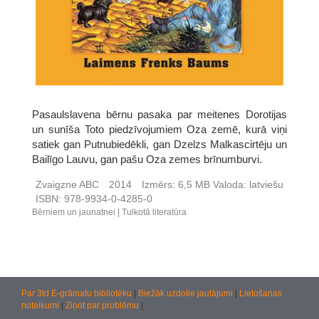
Pasaulslavena bērnu pasaka par meitenes Dorotijas
un sunīša Toto piedzīvojumiem Oza zemē, kurā viņi
satiek gan Putnubiedēkli, gan Dzelzs Malkascirtēju un
Bailīgo Lauvu, gan pašu Oza zemes brīnumburvi.
Zvaigzne ABC
2014
Izmērs:
6,5 MB
Valoda:
latviešu
ISBN:
978-9934-0-4285-0
Bērniem un jaunatnei
Tulkotā literatūra
Par 3td E-grāmatu bibliotēku
|
Biežāk uzdotie jautājumi
|
Lietošanas
noteikumi
|
Ziņot par problēmu
|