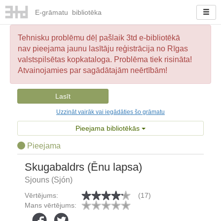
E-
grāmatu
bibliotēka
Tehnisku problēmu dēļ pašlaik 3td e-bibliotēkā
nav pieejama jaunu lasītāju reģistrācija no Rīgas
valstspilsētas kopkataloga. Problēma tiek risināta!
Atvainojamies par sagādātajām neērtībām!
Lasīt
Uzzināt vairāk vai iegādāties šo grāmatu
Pieejama bibliotēkās
Pieejama
Skugabaldrs (Ēnu lapsa)
Sjouns (Sjón)
Vērtējums:
(17)
Mans vērtējums: