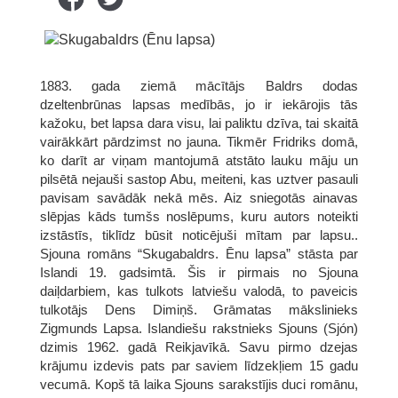
1883. gada ziemā mācītājs Baldrs dodas
dzeltenbrūnas lapsas medībās, jo ir iekārojis tās
kažoku, bet lapsa dara visu, lai paliktu dzīva, tai skaitā
vairākkārt pārdzimst no jauna. Tikmēr Fridriks domā,
ko darīt ar viņam mantojumā atstāto lauku māju un
pilsētā nejauši sastop Abu, meiteni, kas uztver pasauli
pavisam savādāk nekā mēs. Aiz sniegotās ainavas
slēpjas kāds tumšs noslēpums, kuru autors noteikti
izstāstīs, tiklīdz būsit noticējuši mītam par lapsu..
Sjouna romāns “Skugabaldrs. Ēnu lapsa” stāsta par
Islandi 19. gadsimtā. Šis ir pirmais no Sjouna
daiļdarbiem, kas tulkots latviešu valodā, to paveicis
tulkotājs Dens Dimiņš. Grāmatas mākslinieks
Zigmunds Lapsa. Islandiešu rakstnieks Sjouns (Sjón)
dzimis 1962. gadā Reikjavīkā. Savu pirmo dzejas
krājumu izdevis pats par saviem līdzekļiem 15 gadu
vecumā. Kopš tā laika Sjouns sarakstījis duci romānu,