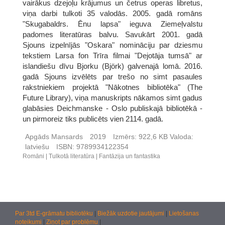
vairākus dzejoļu krājumus un četrus operas libretus,
viņa darbi tulkoti 35 valodās. 2005. gadā romāns
"Skugabaldrs. Ēnu lapsa" ieguva Ziemeļvalstu
padomes literatūras balvu. Savukārt 2001. gadā
Sjouns izpelnījās "Oskara" nomināciju par dziesmu
tekstiem Larsa fon Trīra filmai "Dejotāja tumsā" ar
islandiešu dīvu Bjorku (Björk) galvenajā lomā. 2016.
gadā Sjouns izvēlēts par trešo no simt pasaules
rakstniekiem projektā "Nākotnes bibliotēka" (The
Future Library), viņa manuskripts nākamos simt gadus
glabāsies Deichmanske - Oslo publiskajā bibliotēkā -
un pirmoreiz tiks publicēts vien 2114. gadā.
Apgāds Mansards
2019
Izmērs:
922,6 KB
Valoda:
latviešu
ISBN:
9789934122354
Romāni
Tulkotā literatūra
Fantāzija un fantastika
Par 3td E-grāmatu bibliotēku
|
Biežāk uzdotie jautājumi
|
Lietošanas
noteikumi
|
Ziņot par problēmu
|