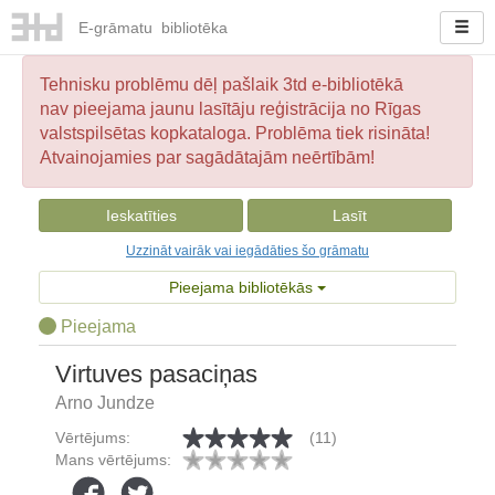
E-
grāmatu
bibliotēka
Tehnisku problēmu dēļ pašlaik 3td e-bibliotēkā
nav pieejama jaunu lasītāju reģistrācija no Rīgas
valstspilsētas kopkataloga. Problēma tiek risināta!
Atvainojamies par sagādātajām neērtībām!
Ieskatīties
Lasīt
Uzzināt vairāk vai iegādāties šo grāmatu
Pieejama bibliotēkās
Pieejama
Virtuves pasaciņas
Arno Jundze
Vērtējums:
(11)
Mans vērtējums: