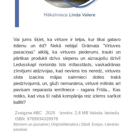
Vai jums šķiet, ka virtuve ir telpa, kur tikai gatavo
ēdienu un ēd? Nekā nebija! Grāmata "Virtuves
pasaciņas" atklāj, ka virtuves piederumi, trauki un
pārtikas produkti dzīvo slepenu un aizraujošu dzīvi!
Ledusskapī norisinās īsts mīlasstāsts, vaskadrānas
zīmējumi atdzīvojas, kad neviens tos neredz, virtuves
slota izaicina mājas saimnieci doties trakā
piedzīvojumā, un, gluži nemanāma, virtuvē mitinās arī
pavisam neparasta iemītniece - ragana Frīda... Kas
notiks, kad visa šī raibā kompānija reiz izlems sarīkot
ballīti?
Zvaigzne ABC
2025
Izmērs:
2,8 MB
Valoda:
latviešu
ISBN:
9789934328978
Bērniem un jaunatnei
Oriģinālliteratūra
Stāsti. Esejas. Literārās
pasakas