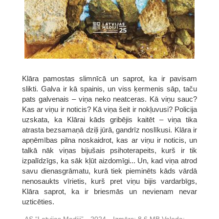
Klāra pamostas slimnīcā un saprot, ka ir pavisam
slikti. Galva ir kā spainis, un viss ķermenis sāp, taču
pats galvenais – viņa neko neatceras. Kā viņu sauc?
Kas ar viņu ir noticis? Kā viņa šeit ir nokļuvusi? Policija
uzskata, ka Klārai kāds gribējis kaitēt – viņa tika
atrasta bezsamaņā dziļi jūrā, gandrīz noslīkusi. Klāra ir
apņēmības pilna noskaidrot, kas ar viņu ir noticis, un
talkā nāk viņas bijušais psihoterapeits, kurš ir tik
izpalīdzīgs, ka sāk kļūt aizdomīgi... Un, kad viņa atrod
savu dienasgrāmatu, kurā tiek pieminēts kāds vārdā
nenosaukts vīrietis, kurš pret viņu bijis vardarbīgs,
Klāra saprot, ka ir briesmās un nevienam nevar
uzticēties.
AS “Latvijas Mediji”
2024
Izmērs:
8,6 MB
Valoda: