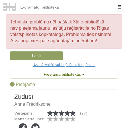
E-
grāmatu
bibliotēka
Tehnisku problēmu dēļ pašlaik 3td e-bibliotēkā
nav pieejama jaunu lasītāju reģistrācija no Rīgas
valstspilsētas kopkataloga. Problēma tiek risināta!
Atvainojamies par sagādātajām neērtībām!
Lasīt
Uzzināt vairāk vai iegādāties šo grāmatu
Pieejama bibliotēkās
Pieejama
Zudusī
Anna Frēdriksone
Vērtējums:
(77)
Mans vērtējums: