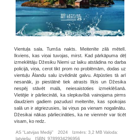
Vientuļa sala. Tumša nakts. Meitenīte zilā mētelī.
Ikviens, kas viņai tuvojas, mirst. Kad pārkāpuma dēļ
izmeklētāju Džesiku Niemi uz laiku atstādina no darba
policijā, viņa, cerot tikt prom no problēmām, dodas uz
vientuļu Ālandu salu izvēdināt galvu. Atpūsties tā arī
nesanāk, jo piestātnē tiek atrasts līķis un Džesika
nespēj stāvēt malā, neiesaistoties izmeklēšanā.
Vietējie ir pārliecināti, ka slepkavībā vainojama pirms
daudziem gadiem pazudusī meitenīte, kas spokojas
salā un ir atgriezusies, lai viņus pa vienam nogalinātu.
Džesikai nākas pārliecināties, ka ne vienmēr var ticēt
visam, ko redz.
AS “Latvijas Mediji”
2024
Izmērs:
3,2 MB
Valoda:
latviešu
ISBN:
9789934296956