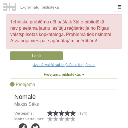
E-
grāmatu
bibliotēka
Tehnisku problēmu dēļ pašlaik 3td e-bibliotēkā
nav pieejama jaunu lasītāju reģistrācija no Rīgas
valstspilsētas kopkataloga. Problēma tiek risināta!
Atvainojamies par sagādātajām neērtībām!
Lasīt
Uzzināt vairāk vai iegādāties šo grāmatu
Pieejama bibliotēkās
Pieejama
Nomalē
Makss Sēks
Vērtējums:
(94)
Mans vērtējums: