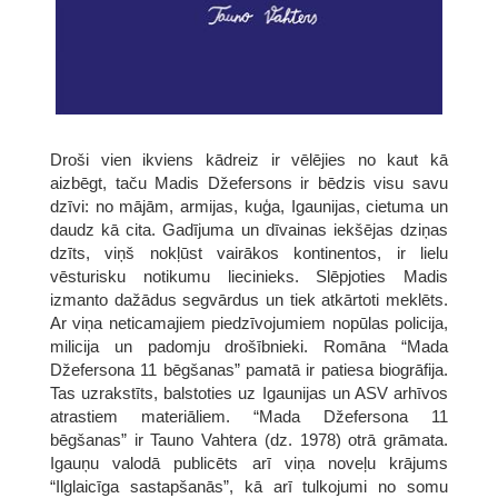
Droši vien ikviens kādreiz ir vēlējies no kaut kā
aizbēgt, taču Madis Džefersons ir bēdzis visu savu
dzīvi: no mājām, armijas, kuģa, Igaunijas, cietuma un
daudz kā cita. Gadījuma un dīvainas iekšējas dziņas
dzīts, viņš nokļūst vairākos kontinentos, ir lielu
vēsturisku notikumu liecinieks. Slēpjoties Madis
izmanto dažādus segvārdus un tiek atkārtoti meklēts.
Ar viņa neticamajiem piedzīvojumiem nopūlas policija,
milicija un padomju drošībnieki. Romāna “Mada
Džefersona 11 bēgšanas” pamatā ir patiesa biogrāfija.
Tas uzrakstīts, balstoties uz Igaunijas un ASV arhīvos
atrastiem materiāliem. “Mada Džefersona 11
bēgšanas” ir Tauno Vahtera (dz. 1978) otrā grāmata.
Igauņu valodā publicēts arī viņa noveļu krājums
“Ilglaicīga sastapšanās”, kā arī tulkojumi no somu