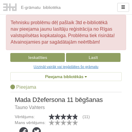
E-
grāmatu
bibliotēka
Tehnisku problēmu dēļ pašlaik 3td e-bibliotēkā
nav pieejama jaunu lasītāju reģistrācija no Rīgas
valstspilsētas kopkataloga. Problēma tiek risināta!
Atvainojamies par sagādātajām neērtībām!
Ieskatīties
Lasīt
Uzzināt vairāk vai iegādāties šo grāmatu
Pieejama bibliotēkās
Pieejama
Mada Džefersona 11 bēgšanas
Tauno Vahters
Vērtējums:
(11)
Mans vērtējums: