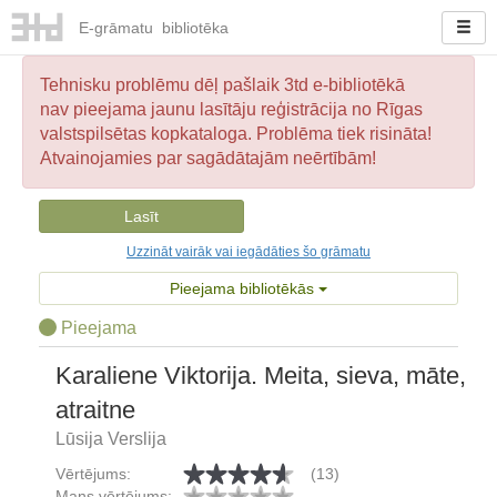
E-
grāmatu
bibliotēka
Tehnisku problēmu dēļ pašlaik 3td e-bibliotēkā
nav pieejama jaunu lasītāju reģistrācija no Rīgas
valstspilsētas kopkataloga. Problēma tiek risināta!
Atvainojamies par sagādātajām neērtībām!
Lasīt
Uzzināt vairāk vai iegādāties šo grāmatu
Pieejama bibliotēkās
Pieejama
Karaliene Viktorija. Meita, sieva, māte,
atraitne
Lūsija Verslija
Vērtējums:
(13)
Mans vērtējums: