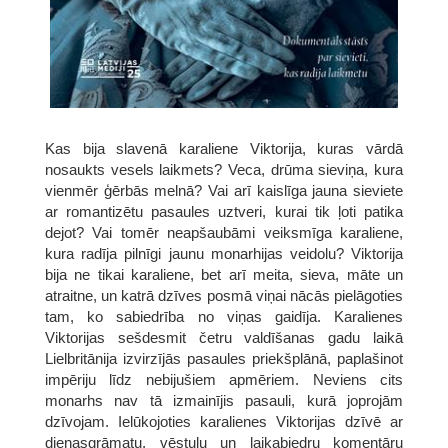
Kas bija slavenā karaliene Viktorija, kuras vārdā
nosaukts vesels laikmets? Veca, drūma sieviņa, kura
vienmēr ģērbās melnā? Vai arī kaislīga jauna sieviete
ar romantizētu pasaules uztveri, kurai tik ļoti patika
dejot? Vai tomēr neapšaubāmi veiksmīga karaliene,
kura radīja pilnīgi jaunu monarhijas veidolu? Viktorija
bija ne tikai karaliene, bet arī meita, sieva, māte un
atraitne, un katrā dzīves posmā viņai nācās pielāgoties
tam, ko sabiedrība no viņas gaidīja. Karalienes
Viktorijas sešdesmit četru valdīšanas gadu laikā
Lielbritānija izvirzījās pasaules priekšplānā, paplašinot
impēriju līdz nebijušiem apmēriem. Neviens cits
monarhs nav tā izmainījis pasauli, kurā joprojām
dzīvojam. Ielūkojoties karalienes Viktorijas dzīvē ar
dienasgrāmatu, vēstuļu un laikabiedru komentāru