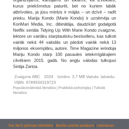
kurus priekšmetus paturēt, bet no kuriem labāk
atbrīvoties, ja jūsu mērķis ir mājās – un dzīvē – radīt
prieku. Marija Kondo (Marie Kondo) ir uzņēmēja un
KonMari Media, Inc. dibinātāja, daudzkārt godalgotā
Netflix seriāla Tidying Up With Marie Kondo zvaigzne,
lektore un vairāku starptautisku bestselleru, kas tulkoti
vairāk nekā 44 valodās un pārdoti vairāk nekā 13
miljonos eksemplāru, autore. Time Magazine ierindoja
Mariju Kondo starp 100 pasaules ietekmīgākajiem
cilvēkiem 2015. gadā. No angļu valodas tulkojusi
Sintija Zariņa.
Zvaigzne ABC
2024
Izmērs:
3,7 MB
Valoda:
latviešu
ISBN:
9789934319723
Populārzinātniskā literatūra
Praktiskā psiholoģija
Tulkotā
literatūra
Par 3td E-grāmatu bibliotēku
|
Biežāk uzdotie jautājumi
|
Lietošanas