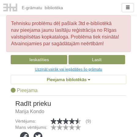
E-
grāmatu
bibliotēka
Tehnisku problēmu dēļ pašlaik 3td e-bibliotēkā
nav pieejama jaunu lasītāju reģistrācija no Rīgas
valstspilsētas kopkataloga. Problēma tiek risināta!
Atvainojamies par sagādātajām neērtībām!
Ieskatīties
Lasīt
Uzzināt vairāk vai iegādāties šo grāmatu
Pieejama bibliotēkās
Pieejama
Radīt prieku
Marija Kondo
Vērtējums:
(9)
Mans vērtējums: