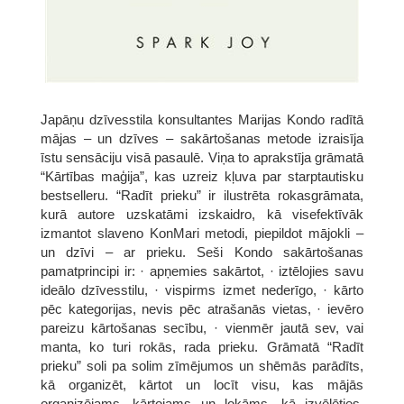
Japāņu dzīvesstila konsultantes Marijas Kondo radītā
mājas – un dzīves – sakārtošanas metode izraisīja
īstu sensāciju visā pasaulē. Viņa to aprakstīja grāmatā
“Kārtības maģija”, kas uzreiz kļuva par starptautisku
bestselleru. “Radīt prieku” ir ilustrēta rokasgrāmata,
kurā autore uzskatāmi izskaidro, kā visefektīvāk
izmantot slaveno KonMari metodi, piepildot mājokli –
un dzīvi – ar prieku. Seši Kondo sakārtošanas
pamatprincipi ir: · apņemies sakārtot, · iztēlojies savu
ideālo dzīvesstilu, · vispirms izmet nederīgo, · kārto
pēc kategorijas, nevis pēc atrašanās vietas, · ievēro
pareizu kārtošanas secību, · vienmēr jautā sev, vai
manta, ko turi rokās, rada prieku. Grāmatā “Radīt
prieku” soli pa solim zīmējumos un shēmās parādīts,
kā organizēt, kārtot un locīt visu, kas mājās
organizējams, kārtojams un lokāms, kā izvēlēties,