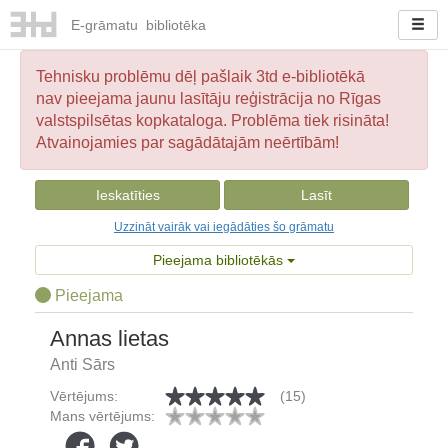
E-
grāmatu
bibliotēka
Tehnisku problēmu dēļ pašlaik 3td e-bibliotēkā
nav pieejama jaunu lasītāju reģistrācija no Rīgas
valstspilsētas kopkataloga. Problēma tiek risināta!
Atvainojamies par sagādātajām neērtībām!
Ieskatīties
Lasīt
Uzzināt vairāk vai iegādāties šo grāmatu
Pieejama bibliotēkās
Pieejama
Annas lietas
Anti Sārs
Vērtējums:
(15)
Mans vērtējums: