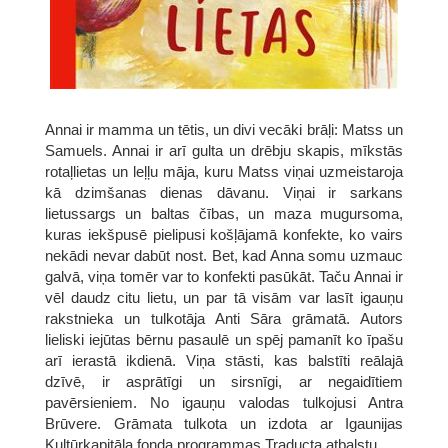
Annai ir mamma un tētis, un divi vecāki brāļi: Matss un
Samuels. Annai ir arī gulta un drēbju skapis, mīkstās
rotaļlietas un leļļu māja, kuru Matss viņai uzmeistaroja
kā dzimšanas dienas dāvanu. Viņai ir sarkans
lietussargs un baltas čības, un maza mugursoma,
kuras iekšpusē pielipusi košļājamā konfekte, ko vairs
nekādi nevar dabūt nost. Bet, kad Anna somu uzmauc
galvā, viņa tomēr var to konfekti pasūkāt. Taču Annai ir
vēl daudz citu lietu, un par tā visām var lasīt igauņu
rakstnieka un tulkotāja Anti Sāra grāmatā. Autors
lieliski iejūtas bērnu pasaulē un spēj pamanīt ko īpašu
arī ierastā ikdienā. Viņa stāsti, kas balstīti reālajā
dzīvē, ir asprātīgi un sirsnīgi, ar negaidītiem
pavērsieniem. No igauņu valodas tulkojusi Antra
Brūvere. Grāmata tulkota un izdota ar Igaunijas
Kultūrkapitāla fonda programmas Traducta atbalstu.