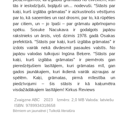
tās ir ieslodzījuši, bojājuši un… nodevuši. “Stāsts par
kaķi, kurš izglāba grāmatas” ir aizkustinošs vēstījums
par to, kā saņemties un rast drosmi, par to, kā rūpēties
par citiem, un – jo īpaši – par grāmatu apbrīnojamo
spēku. Sosuke Nacukava ir godalgots japāņu
rakstnieks un ārsts, viņš dzimis 1978. gadā Osakas
prefektūrā. “Stāsts par kaķi, kurš izglāba grāmatas” ir
izdots vairāk nekā divdesmit pasaules valstīs. No
japāņu valodas tulkojusi Ingūna Beķere. “Stāsts par
kaķi, kurš izglāba grāmatas” ir piemērots gan
pieredzējušiem lasītājiem, kuri grāmatas mīl, gan
gados jaunākajiem, kuri ikdienā vairāk aizraujas ar
spēlēm. Kaķi, grāmatas, pirmā mīlestība un
piedzīvojumi – šis stāsts ir kā kaķumētra
visdažādākajiem lasītājiem! Kirkus Reviews
Zvaigzne ABC
2023
Izmērs:
2,0 MB
Valoda:
latviešu
ISBN:
9789934318658
Bērniem un jaunatnei
Tulkotā literatūra