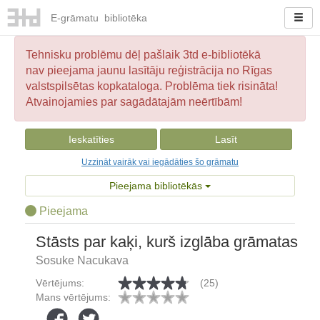
E-
grāmatu
bibliotēka
Tehnisku problēmu dēļ pašlaik 3td e-bibliotēkā
nav pieejama jaunu lasītāju reģistrācija no Rīgas
valstspilsētas kopkataloga. Problēma tiek risināta!
Atvainojamies par sagādātajām neērtībām!
Ieskatīties
Lasīt
Uzzināt vairāk vai iegādāties šo grāmatu
Pieejama bibliotēkās
Pieejama
Stāsts par kaķi, kurš izglāba grāmatas
Sosuke Nacukava
Vērtējums:
(25)
Mans vērtējums: