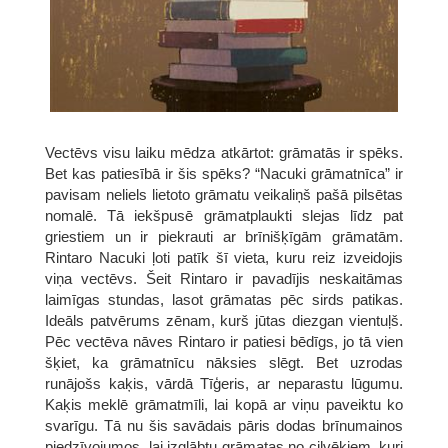
Vectēvs visu laiku mēdza atkārtot: grāmatās ir spēks.
Bet kas patiesībā ir šis spēks? “Nacuki grāmatnīca” ir
pavisam neliels lietoto grāmatu veikaliņš pašā pilsētas
nomalē. Tā iekšpusē grāmatplaukti slejas līdz pat
griestiem un ir piekrauti ar brīnišķīgām grāmatām.
Rintaro Nacuki ļoti patīk šī vieta, kuru reiz izveidojis
viņa vectēvs. Šeit Rintaro ir pavadījis neskaitāmas
laimīgas stundas, lasot grāmatas pēc sirds patikas.
Ideāls patvērums zēnam, kurš jūtas diezgan vientuļš.
Pēc vectēva nāves Rintaro ir patiesi bēdīgs, jo tā vien
šķiet, ka grāmatnīcu nāksies slēgt. Bet uzrodas
runājošs kaķis, vārdā Tīģeris, ar neparastu lūgumu.
Kaķis meklē grāmatmīli, lai kopā ar viņu paveiktu ko
svarīgu. Tā nu šis savādais pāris dodas brīnumainos
piedzīvojumos, lai izglābtu grāmatas no cilvēkiem, kuri