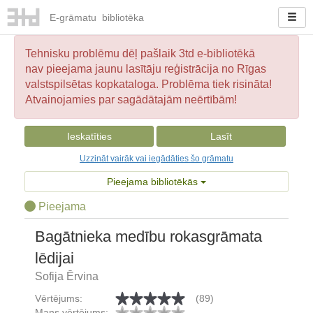
E-
grāmatu
bibliotēka
Tehnisku problēmu dēļ pašlaik 3td e-bibliotēkā
nav pieejama jaunu lasītāju reģistrācija no Rīgas
valstspilsētas kopkataloga. Problēma tiek risināta!
Atvainojamies par sagādātajām neērtībām!
Ieskatīties
Lasīt
Uzzināt vairāk vai iegādāties šo grāmatu
Pieejama bibliotēkās
Pieejama
Bagātnieka medību rokasgrāmata
lēdijai
Sofija Ērvina
Vērtējums:
(89)
Mans vērtējums: