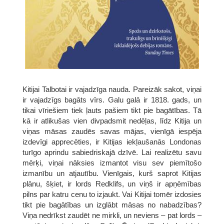
Kitijai Talbotai ir vajadzīga nauda. Pareizāk sakot, viņai
ir vajadzīgs bagāts vīrs. Galu galā ir 1818. gads, un
tikai vīriešiem tiek ļauts pašiem tikt pie bagātības. Tā
kā ir atlikušas vien divpadsmit nedēļas, līdz Kitija un
viņas māsas zaudēs savas mājas, vienīgā iespēja
izdevīgi apprecēties, ir Kitijas iekļaušanās Londonas
turīgo aprindu sabiedriskajā dzīvē. Lai realizētu savu
mērķi, viņai nāksies izmantot visu sev piemītošo
izmanību un atjautību. Vienīgais, kurš saprot Kitijas
plānu, šķiet, ir lords Redklifs, un viņš ir apņēmības
pilns par katru cenu to izjaukt. Vai Kitijai tomēr izdosies
tikt pie bagātības un izglābt māsas no nabadzības?
Viņa nedrīkst zaudēt ne mirkli, un neviens – pat lords –