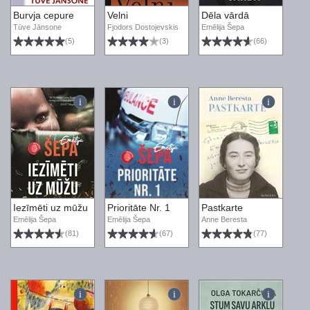
Burvja cepure
Velni
Dēla vārdā
Tūve Jānsone
Fjodors Dostojevskis
Emēlija Šepa
(5)
(3)
(66)
Iezīmēti uz mūžu
Prioritāte Nr. 1
Pastkarte
Emēlija Šepa
Emēlija Šepa
Anne Beresta
(81)
(67)
(77)