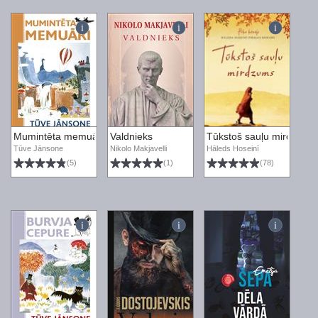
Mumintēta memuāri
Valdnieks
Tūkstoš sauļu mirdzums
Tūve Jānsone
Nikolo Makjavelli
Hāleds Hoseinī
(5)
(1)
(78)