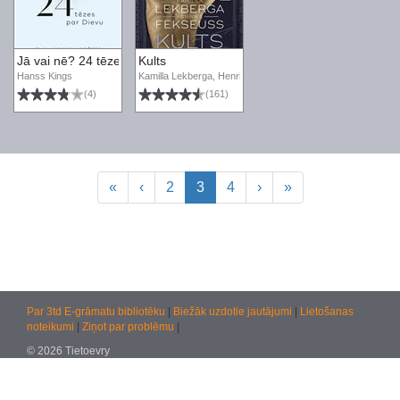
Jā vai nē? 24 tēzes par Dievu
Kults
Hanss Kings
Kamilla Lekberga, Henriks Fekseuss
(4)
(161)
«
‹
2
3
4
›
»
Par 3td E-grāmatu bibliotēku
|
Biežāk uzdotie jautājumi
|
Lietošanas
noteikumi
|
Ziņot par problēmu
|
© 2026 Tietoevry
Jautājumiem:
atbalsts@kultura.lv
Versija: effac 04.02.2026 10:48 (production)