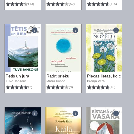
(13)
(52)
(115)
Tētis un jūra
Radīt prieku
Piecas lietas, ko cilvēki
Tūve Jānsone
Marija Kondo
Bronija Vēra
(2)
(9)
(16)