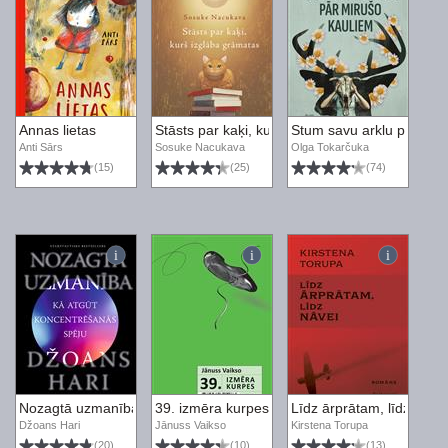
Annas lietas
Stāsts par kaķi, kurš izglāba grāmatas
Stum savu arklu pār mir
Anti Sārs
Sosuke Nacukava
Olga Tokarčuka
(15)
(25)
(74)
Nozagtā uzmanība. Kā atgūt koncentrēšanās spēju
39. izmēra kurpes
Līdz ārprātam, līdz nāvei
Džoans Hari
Jānuss Vaikso
Kirstena Torupa
(20)
(10)
(13)