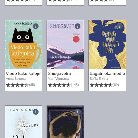
Viedo kaķu kafejnīca
Sniegavētra
Bagātnieka medību rokas
Anna Šojoma
Marī Ventrasa
Sofija Ērvina
(85)
(145)
(89)