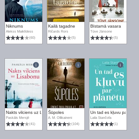
Niknums
Kailā tagadne
Bīstamā vasara
Alekss Maiklīdess
Ričards Rors
Tūve Jānsone
(60)
(5)
(5)
Nakts vilciens uz Lisabonu
Šūpoles
Un tad es kļuvu par plan
Paskāls Mersjē
A. M. Ollikaineni
Laila Stančofa
(41)
(104)
(1)