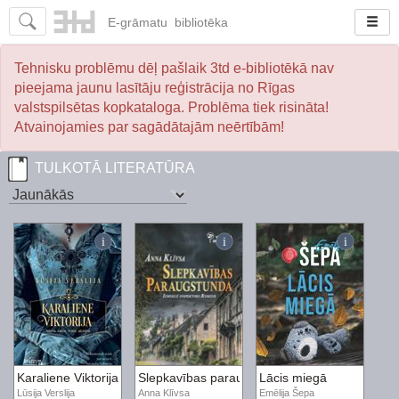
E-
grāmatu
bibliotēka
Tehnisku problēmu dēļ pašlaik 3td e-bibliotēkā nav
pieejama jaunu lasītāju reģistrācija no Rīgas
valstspilsētas kopkataloga. Problēma tiek risināta!
Atvainojamies par sagādātajām neērtībām!
TULKOTĀ LITERATŪRA
Karaliene Viktorija. Meita, sieva, māte, atraitne
Slepkavības paraugstunda
Lācis miegā
Lūsija Verslija
Anna Klīvsa
Emēlija Šepa