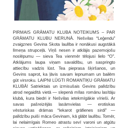
PIRMAIS GRĀMATU KLUBA NOTEIKUMS – PAR
GRĀMATU KLUBU NERUNĀ. Nešvilas “Leģendu”
zvaigznes Gevina Skota laulība ir nonākusi augstākā
līmeņa strupceļā. Viņš nesen ir atklājis pazemojošu
noslēpumu — sieva Tea vienmēr tēlojusi lielo “O”.
Atklājums laupa viņam savaldību, un saspringto
attiecību vadzis lūst. Tea pieprasa šķiršanos, un
Gevins saprot, ka ļāvis savam lepnumam un bailēm
gūt virsroku. LAIPNI LŪGTI ROMANTIĶU GRĀMATU
KLUBĀ! Satriektais un izmisušais Gevins palīdzību
atrod negaidītā vietā — slepenā mīlas romānu lasītāju
klubā, kura biedri ir Nešvilas ietekmīgākie vīrieši. Ar
savas pašreizējās lasāmvielas — erotiskas
vēsturiskas drāmas “Iekarot grāfienes sirdi” —
palīdzību puiši māca Gevinam, kā glābt laulību. Tomēr,
lai nelaimīgais Romeo atrastu sevī varoni un atgūtu