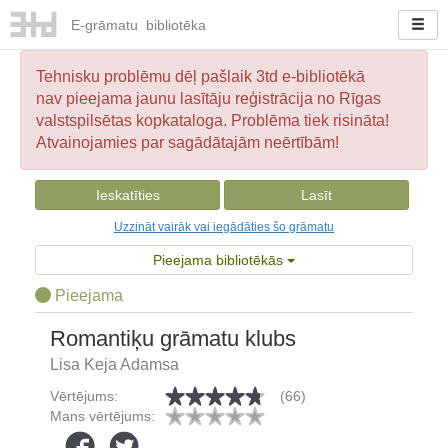
E-
grāmatu
bibliotēka
Tehnisku problēmu dēļ pašlaik 3td e-bibliotēkā
nav pieejama jaunu lasītāju reģistrācija no Rīgas
valstspilsētas kopkataloga. Problēma tiek risināta!
Atvainojamies par sagādātajām neērtībām!
Ieskatīties
Lasīt
Uzzināt vairāk vai iegādāties šo grāmatu
Pieejama bibliotēkās
Pieejama
Romantiķu grāmatu klubs
Lisa Keja Adamsa
Vērtējums:
(66)
Mans vērtējums: