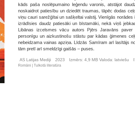
kāds paša noslēpumaino leģendu varonis, atstājot daudz
noskaidrot patiesību un dziedēt traumas, tāpēc dodas ceļ
viņu cauri sarežģītai un sašķeltai valstij. Vienīgās norādes 
izrādīsies daudz patiesāki un bīstamāki, nekā viņš jebka
Libānas izcelsmes vācu autors Pjērs Jaravāns paver sk
personīgu un aizkustinošu stāstu par kādas ģimenes ceļu 
nebeidzama vainas apziņa. Līdzās Samīram arī lasītājs no
tām pretī arī smeldzīgi gaišās – puses.
AS Latijas Mediji
2023
Izmērs:
4,9 MB
Valoda:
latviešu
Romāni
Tulkotā literatūra