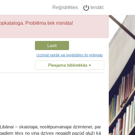
Reģistrēties
Ienākt
opkataloga. Problēma tiek risināta!
Lasīt
Uzzināt vairāk vai iegādāties šo grāmatu
Pieejama bibliotēkās
ibānai – skaistajai, noslēpumainajai dzimtenei, par
 gadiem tēvs no viņa dzīves negaidīt pazūd gluži kā