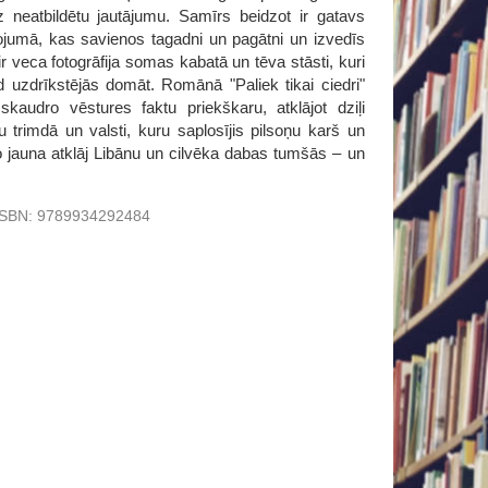
 neatbildētu jautājumu. Samīrs beidzot ir gatavs
ojumā, kas savienos tagadni un pagātni un izvedīs
ir veca fotogrāfija somas kabatā un tēva stāsti, kuri
d uzdrīkstējās domāt. Romānā "Paliek tikai ciedri"
audro vēstures faktu priekškaru, atklājot dziļi
trimdā un valsti, kuru saplosījis pilsoņu karš un
 jauna atklāj Libānu un cilvēka dabas tumšās – un
ISBN:
9789934292484