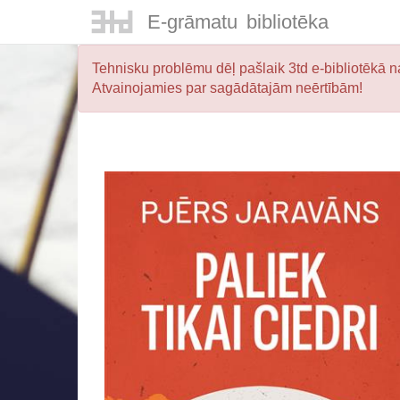
E-
grāmatu
bibliotēka
Tehnisku problēmu dēļ pašlaik 3td e-bibliotēkā na
Atvainojamies par sagādātajām neērtībām!