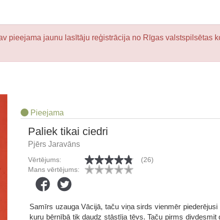
v pieejama jaunu lasītāju reģistrācija no Rīgas valstspilsētas k
Pieejama
Paliek tikai ciedri
Pjērs Jaravāns
Vērtējums:
(26)
Mans vērtējums:
Samīrs uzauga Vācijā, taču viņa sirds vienmēr piederējusi L
kuru bērnībā tik daudz stāstīja tēvs. Taču pirms divdesmit