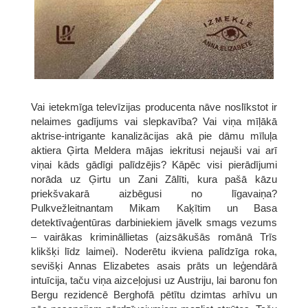
Vai ietekmīga televīzijas producenta nāve noslīkstot ir
nelaimes gadījums vai slepkavība? Vai viņa mīļākā
aktrise-intrigante kanalizācijas akā pie dāmu mīluļa
aktiera Ģirta Meldera mājas iekritusi nejauši vai arī
viņai kāds gādīgi palīdzējis? Kāpēc visi pierādījumi
norāda uz Ģirtu un Zani Zālīti, kura pašā kāzu
priekšvakarā aizbēgusi no līgavaiņa?
Pulkvežleitnantam Mikam Kaķītim un Basa
detektīvaģentūras darbiniekiem jāvelk smags vezums
– vairākas krimināllietas (aizsākušās romānā Trīs
klikšķi līdz laimei). Noderētu ikviena palīdzīga roka,
sevišķi Annas Elizabetes asais prāts un leģendārā
intuīcija, taču viņa aizceļojusi uz Austriju, lai baronu fon
Bergu rezidencē Berghofā pētītu dzimtas arhīvu un