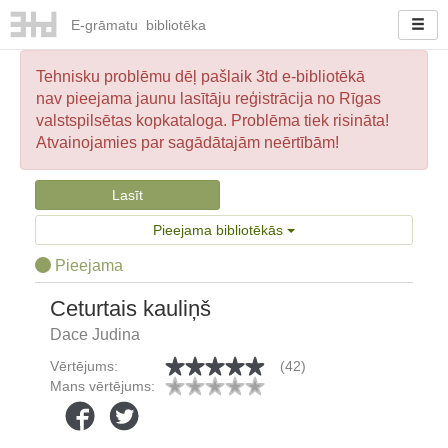
E-
grāmatu
bibliotēka
Tehnisku problēmu dēļ pašlaik 3td e-bibliotēkā
nav pieejama jaunu lasītāju reģistrācija no Rīgas
valstspilsētas kopkataloga. Problēma tiek risināta!
Atvainojamies par sagādātajām neērtībām!
Lasīt
Pieejama bibliotēkās
Pieejama
Ceturtais kauliņš
Dace Judina
Vērtējums:
(42)
Mans vērtējums: