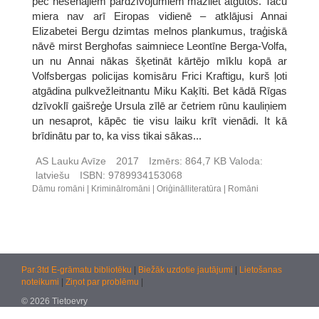
pēc nesenajiem pārdzīvojumiem mazliet atgūtos. Taču
miera nav arī Eiropas vidienē – atklājusi Annai
Elizabetei Bergu dzimtas melnos plankumus, traģiskā
nāvē mirst Berghofas saimniece Leontīne Berga-Volfa,
un nu Annai nākas šķetināt kārtējo mīklu kopā ar
Volfsbergas policijas komisāru Frici Kraftigu, kurš ļoti
atgādina pulkvežleitnantu Miku Kaķīti. Bet kādā Rīgas
dzīvoklī gaišreģe Ursula zīlē ar četriem rūnu kauliņiem
un nesaprot, kāpēc tie visu laiku krīt vienādi. It kā
brīdinātu par to, ka viss tikai sākas...
AS Lauku Avīze
2017
Izmērs:
864,7 KB
Valoda:
latviešu
ISBN:
9789934153068
Dāmu romāni
Kriminālromāni
Oriģinālliteratūra
Romāni
Par 3td E-grāmatu bibliotēku
|
Biežāk uzdotie jautājumi
|
Lietošanas
noteikumi
|
Ziņot par problēmu
|
© 2026 Tietoevry