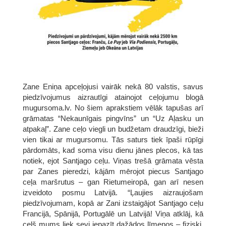
Zane Eniņa apceļojusi vairāk nekā 80 valstis, savus
piedzīvojumus aizrautīgi atainojot ceļojumu blogā
mugursoma.lv. No šiem aprakstiem vēlāk tapušas arī
grāmatas “Nekaunīgais pingvīns” un “Uz Aļasku un
atpakaļ”. Zane ceļo viegli un budžetam draudzīgi, bieži
vien tikai ar mugursomu. Tās saturs tiek īpaši rūpīgi
pārdomāts, kad soma visu dienu jānes plecos, kā tas
notiek, ejot Santjago ceļu. Viņas trešā grāmata vēsta
par Zanes pieredzi, kājām mērojot piecus Santjago
ceļa maršrutus – gan Rietumeiropā, gan arī nesen
izveidoto posmu Latvijā. “Ļaujies aizraujošam
piedzīvojumam, kopā ar Zani izstaigājot Santjago ceļu
Francijā, Spānijā, Portugālē un Latvijā! Viņa atklāj, kā
ceļš mums liek sevi iepazīt dažādos līmeņos – fiziski,