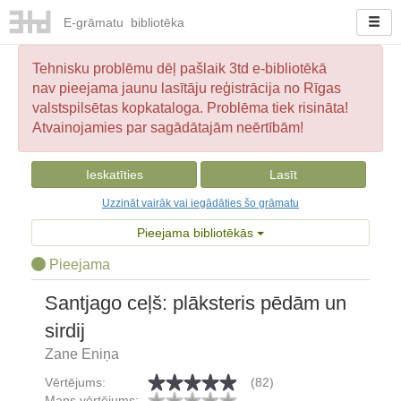
E-
grāmatu
bibliotēka
Tehnisku problēmu dēļ pašlaik 3td e-bibliotēkā
nav pieejama jaunu lasītāju reģistrācija no Rīgas
valstspilsētas kopkataloga. Problēma tiek risināta!
Atvainojamies par sagādātajām neērtībām!
Ieskatīties
Lasīt
Uzzināt vairāk vai iegādāties šo grāmatu
Pieejama bibliotēkās
Pieejama
Santjago ceļš: plāksteris pēdām un
sirdij
Zane Eniņa
Vērtējums:
(82)
Mans vērtējums: