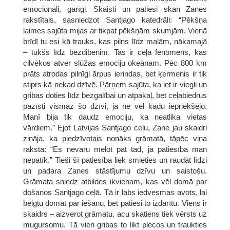
emocionāli, garīgi. Skaisti un patiesi skan Zanes
rakstītais, sasniedzot Santjago katedrāli: “Pēkšņa
laimes sajūta mijas ar tikpat pēkšņām skumjām. Vienā
brīdī tu esi kā trauks, kas pilns līdz malām, nākamajā
– tukšs līdz bezdibenim. Tas ir ceļa fenomens, kas
cilvēkos atver slūžas emociju okeānam. Pēc 800 km
prāts atrodas pilnīgi ārpus ierindas, bet ķermenis ir tik
stiprs kā nekad dzīvē. Pārņem sajūta, ka iet ir viegli un
gribas doties līdz bezgalībai un atpakaļ, bet ceļabiedrus
pazīsti vismaz šo dzīvi, ja ne vēl kādu iepriekšējo.
Manī bija tik daudz emociju, ka neatlika vietas
vārdiem.” Ejot Latvijas Santjago ceļu, Zane jau skaidri
zināja, ka piedzīvotais nonāks grāmatā, tāpēc viņa
raksta: “Es nevaru melot pat tad, ja patiesība man
nepatīk.” Tieši šī patiesība liek smieties un raudāt līdzi
un padara Zanes stāstījumu dzīvu un saistošu.
Grāmata sniedz atbildes ikvienam, kas vēl domā par
došanos Santjago ceļā. Tā ir labs iedvesmas avots, lai
beigtu domāt par iešanu, bet patiesi to izdarītu. Viens ir
skaidrs – aizverot grāmatu, acu skatiens tiek vērsts uz
mugursomu. Tā vien gribas to likt plecos un traukties