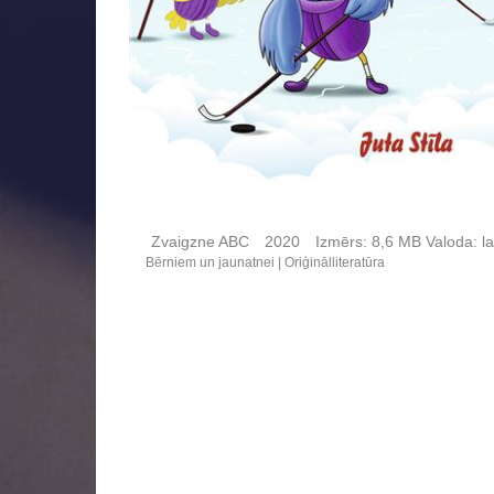
Zvaigzne ABC
2020
Izmērs:
8,6 MB
Valoda:
la
Bērniem un jaunatnei
Oriģinālliteratūra