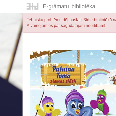
E-
grāmatu
bibliotēka
Tehnisku problēmu dēļ pašlaik 3td e-bibliotēkā na
Atvainojamies par sagādātajām neērtībām!