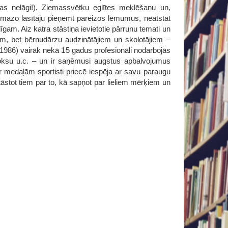
as nelāgi!), Ziemassvētku eglītes meklēšanu un,
ca mazo lasītāju pieņemt pareizos lēmumus, neatstāt
am. Aiz katra stāstiņa ievietotie pārrunu temati un
m, bet bērnudārzu audzinātājiem un skolotājiem –
, 1986) vairāk nekā 15 gadus profesionāli nodarbojās
oksu u.c. – un ir saņēmusi augstus apbalvojumus
r medaļām sportisti priecē iespēja ar savu paraugu
āstot tiem par to, kā sapņot par lieliem mērķiem un