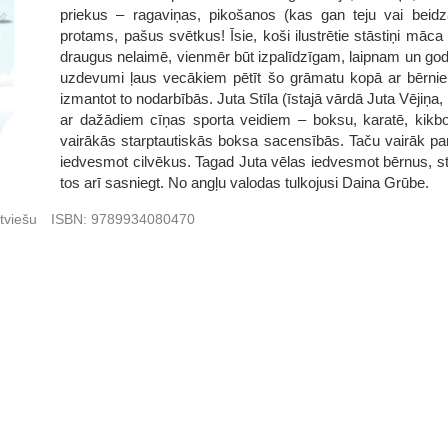
priekus – ragaviņas, pikošanos (kas gan teju vai beidz
protams, pašus svētkus! Īsie, koši ilustrētie stāstiņi mā
draugus nelaimē, vienmēr būt izpalīdzīgam, laipnam un godīg
uzdevumi ļaus vecākiem pētīt šo grāmatu kopā ar bērnie
izmantot to nodarbībās. Juta Stīla (īstajā vārdā Juta Vējiņa
ar dažādiem cīņas sporta veidiem – boksu, karatē, kikb
vairākās starptautiskās boksa sacensībās. Taču vairāk pa
iedvesmot cilvēkus. Tagad Juta vēlas iedvesmot bērnus, st
tos arī sasniegt. No angļu valodas tulkojusi Daina Grūbe.
tviešu
ISBN:
9789934080470