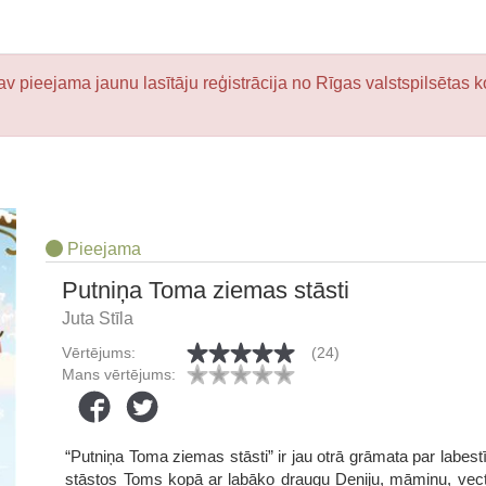
v pieejama jaunu lasītāju reģistrācija no Rīgas valstspilsētas k
Pieejama
Putniņa Toma ziemas stāsti
Juta Stīla
Vērtējums:
(24)
Mans vērtējums:
“Putniņa Toma ziemas stāsti” ir jau otrā grāmata par labe
stāstos Toms kopā ar labāko draugu Deniju, māmiņu, vec