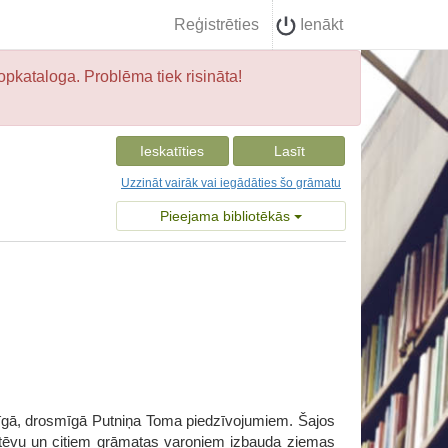
Reģistrēties
Ienākt
opkataloga. Problēma tiek risināta!
Ieskatīties
Lasīt
Uzzināt vairāk vai iegādāties šo grāmatu
Pieejama bibliotēkās
stīgā, drosmīgā Putniņa Toma piedzīvojumiem. Šajos
tēvu un citiem grāmatas varoņiem izbauda ziemas