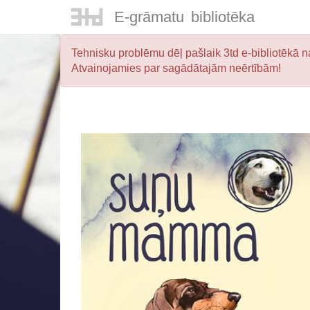
E-
grāmatu
bibliotēka
Tehnisku problēmu dēļ pašlaik 3td e-bibliotēkā na
Atvainojamies par sagādātajām neērtībām!