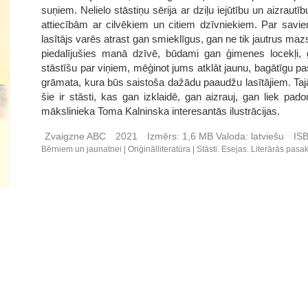
suņiem. Nelielo stāstiņu sērija ar dziļu iejūtību un aizr
attiecībām ar cilvēkiem un citiem dzīvniekiem. Par sav
lasītājs varēs atrast gan smieklīgus, gan ne tik jautrus mazst
piedalījušies manā dzīvē, būdami gan ģimenes locekļi, 
stāstīšu par viņiem, mēģinot jums atklāt jaunu, bagātīgu pasa
grāmata, kura būs saistoša dažādu paaudžu lasītājiem. Tajā
šie ir stāsti, kas gan izklaidē, gan aizrauj, gan liek pa
mākslinieka Toma Kalninska interesantās ilustrācijas.
Zvaigzne ABC
2021
Izmērs:
1,6 MB
Valoda:
latviešu
IS
Bērniem un jaunatnei
Oriģinālliteratūra
Stāsti. Esejas. Literārās pasa