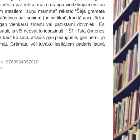
autību vēsta par mūsu mazo draugu piedzīvojumiem un
iem stāstiem “suņu mamma” raksta: “Šajā grāmatā
āstiņus par suņiem (un ne tikai), kuri tā vai citādi ir
gan vienkārši zināmi vai pazīstami dzīvnieki. Es
uli, ja vēl neesat to iepazinuši.” Šī ir īsta ģimenes
 kaut ko savu atradīs gan pieaugušie, gan bērni, jo
domāt. Grāmatu vēl tuvāku lasītājiem padarīs jaunā
BN:
9789934097010
kas