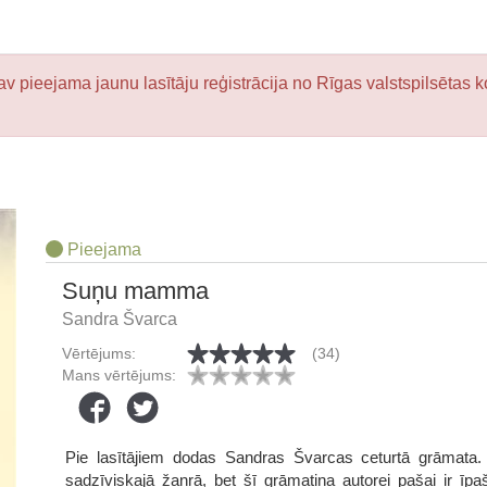
v pieejama jaunu lasītāju reģistrācija no Rīgas valstspilsētas k
Pieejama
Suņu mamma
Sandra Švarca
Vērtējums:
(34)
Mans vērtējums:
Pie lasītājiem dodas Sandras Švarcas ceturtā grāmata. I
sadzīviskajā žanrā, bet šī grāmatiņa autorei pašai ir īp