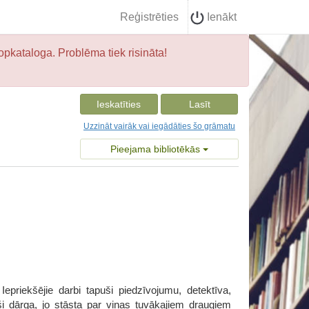
Reģistrēties
Ienākt
opkataloga. Problēma tiek risināta!
Ieskatīties
Lasīt
Uzzināt vairāk vai iegādāties šo grāmatu
Pieejama bibliotēkās
epriekšējie darbi tapuši piedzīvojumu, detektīva,
aši dārga, jo stāsta par viņas tuvākajiem draugiem