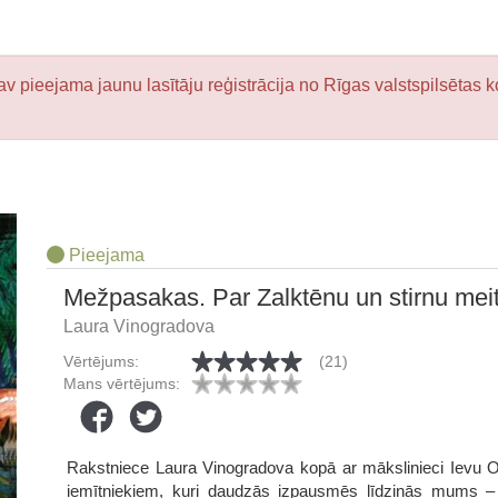
v pieejama jaunu lasītāju reģistrācija no Rīgas valstspilsētas k
Pieejama
Mežpasakas. Par Zalktēnu un stirnu me
Laura Vinogradova
Vērtējums:
(21)
Mans vērtējums:
Rakstniece Laura Vinogradova kopā ar mākslinieci Ievu O
iemītniekiem, kuri daudzās izpausmēs līdzinās mums – 