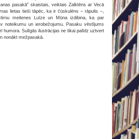
anas pasakā” skaistais, veiklais Zalktēns ar Vecā
s lietas tieši tāpēc, ka ir čūskulēns – rāpulis –,
” stirnu meitenes Luīze un Mūna izdibina, ka par
 nav noteikumu un ierobežojumu. Pasaku vēstījums
 humora. Sulīgās ilustrācijas ne tikai palīdz uztvert
m un nonākt mežpasakā.