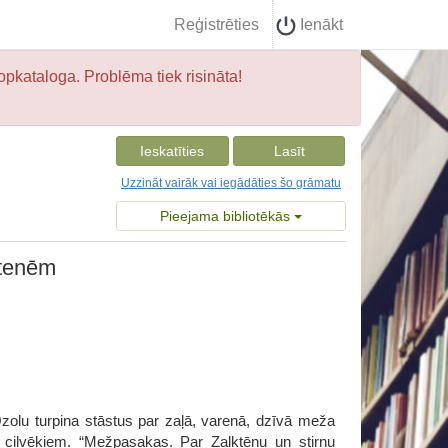
Reģistrēties
Ienākt
opkataloga. Problēma tiek risināta!
Ieskatīties
Lasīt
Uzzināt vairāk vai iegādāties šo grāmatu
Pieejama bibliotēkās
itenēm
zolu turpina stāstus par zaļā, varenā, dzīvā meža
cilvēkiem. “Mežpasakas. Par Zalktēnu un stirnu