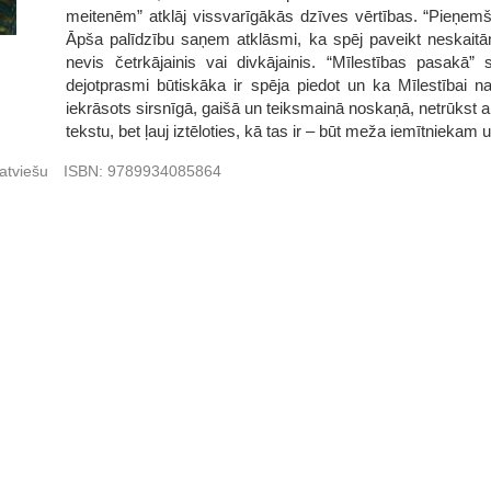
meitenēm” atklāj vissvarīgākās dzīves vērtības. “Pieņemš
Āpša palīdzību saņem atklāsmi, ka spēj paveikt neskaitāma
nevis četrkājainis vai divkājainis. “Mīlestības pasakā
dejotprasmi būtiskāka ir spēja piedot un ka Mīlestībai
iekrāsots sirsnīgā, gaišā un teiksmainā noskaņā, netrūkst arī
tekstu, bet ļauj iztēloties, kā tas ir – būt meža iemītnieka
atviešu
ISBN:
9789934085864