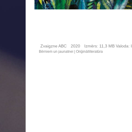
Zvaigzne ABC
2020
Izmērs:
11,3 MB
Valoda:
l
Bērniem un jaunatnei
Oriģinālliteratūra