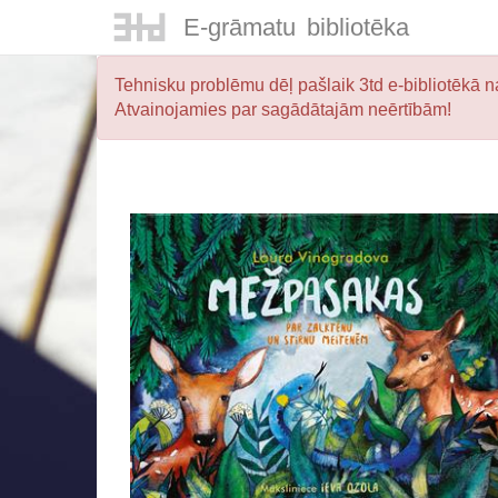
E-
grāmatu
bibliotēka
Tehnisku problēmu dēļ pašlaik 3td e-bibliotēkā na
Atvainojamies par sagādātajām neērtībām!