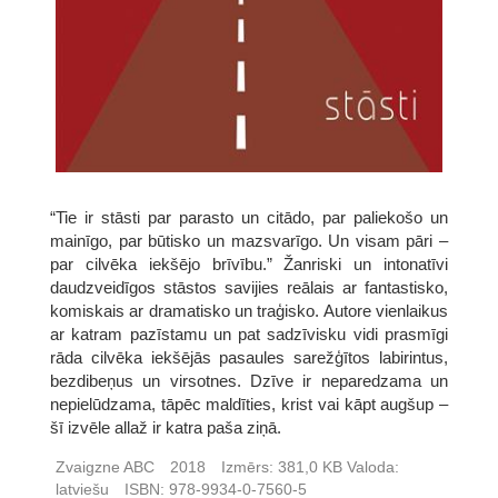
“Tie ir stāsti par parasto un citādo, par paliekošo un
mainīgo, par būtisko un mazsvarīgo. Un visam pāri –
par cilvēka iekšējo brīvību.” Žanriski un intonatīvi
daudzveidīgos stāstos savijies reālais ar fantastisko,
komiskais ar dramatisko un traģisko. Autore vienlaikus
ar katram pazīstamu un pat sadzīvisku vidi prasmīgi
rāda cilvēka iekšējās pasaules sarežģītos labirintus,
bezdibeņus un virsotnes. Dzīve ir neparedzama un
nepielūdzama, tāpēc maldīties, krist vai kāpt augšup –
šī izvēle allaž ir katra paša ziņā.
Zvaigzne ABC
2018
Izmērs:
381,0 KB
Valoda:
latviešu
ISBN:
978-9934-0-7560-5