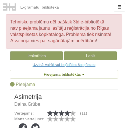
E-
grāmatu
bibliotēka
Tehnisku problēmu dēļ pašlaik 3td e-bibliotēkā
nav pieejama jaunu lasītāju reģistrācija no Rīgas
valstspilsētas kopkataloga. Problēma tiek risināta!
Atvainojamies par sagādātajām neērtībām!
Ieskatīties
Lasīt
Uzzināt vairāk vai iegādāties šo grāmatu
Pieejama bibliotēkās
Pieejama
Asimetrija
Daina Grūbe
Vērtējums:
(11)
Mans vērtējums: