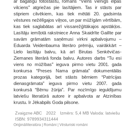
ar bagātīgu fotostāstu, romāns “Viens vienīgs elpas
vilciens” atgriežas pie lasītājiem. Tas ir stāsts par
stipriem cilvēkiem, kas tiek mētāti 20. gadsimta
vēstures nežēlīgajos viļņos, un par mūžīgām vērtībām,
kas tiek saglabātas arī vissarežģītākajos apstākļos.
Lasītāju iemīļotā rakstniece Anna Skaidrīte Gailīte par
savām grāmatām saņēmusi virkni apbalvojumu –
Eduarda Veidenbauma literāro prēmiju, vairākkārt –
Lielo lasītāju balvu, kā arī Birutas Senkēvičas-
Ziemanes literārā fonda balvu. Autores darbs “Tu esi
viens no mūžības” ieguva pirmo vietu 2001. gada
konkursa “Preses Nama grāmata” dokumentālās
prozas kategorijā, bet stāsts bērniem “Patrīcijas
dienasgrāmata” ieguva pirmo vietu 2007. gada
konkursā “Bērnu žūrija”. Par nozīmīgo ieguldījumu
latviešu literatūrā autore ir apbalvota ar Atzinības
krustu. Ir Jēkabpils Goda pilsone.
Zvaigzne ABC
2022
Izmērs:
5,4 MB
Valoda:
latviešu
ISBN:
9789934311444
Oriģinālliteratūra
Romāni
Vēsturiski romāni