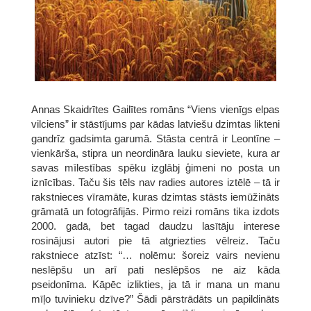
Annas Skaidrītes Gailītes romāns “Viens vienīgs elpas
vilciens” ir stāstījums par kādas latviešu dzimtas likteni
gandrīz gadsimta garumā. Stāsta centrā ir Leontīne –
vienkārša, stipra un neordināra lauku sieviete, kura ar
savas mīlestības spēku izglābj ģimeni no posta un
iznīcības. Taču šis tēls nav radies autores iztēlē – tā ir
rakstnieces vīramāte, kuras dzimtas stāsts iemūžināts
grāmatā un fotogrāfijās. Pirmo reizi romāns tika izdots
2000. gadā, bet tagad daudzu lasītāju interese
rosinājusi autori pie tā atgriezties vēlreiz. Taču
rakstniece atzīst: “… nolēmu: šoreiz vairs nevienu
neslēpšu un arī pati neslēpšos ne aiz kāda
pseidonīma. Kāpēc izlikties, ja tā ir mana un manu
mīļo tuvinieku dzīve?” Šādi pārstrādāts un papildināts