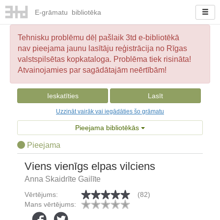
E-
grāmatu
bibliotēka
Tehnisku problēmu dēļ pašlaik 3td e-bibliotēkā
nav pieejama jaunu lasītāju reģistrācija no Rīgas
valstspilsētas kopkataloga. Problēma tiek risināta!
Atvainojamies par sagādātajām neērtībām!
Ieskatīties
Lasīt
Uzzināt vairāk vai iegādāties šo grāmatu
Pieejama bibliotēkās
Pieejama
Viens vienīgs elpas vilciens
Anna Skaidrīte Gailīte
Vērtējums:
(82)
Mans vērtējums: