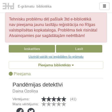
E-
grāmatu
bibliotēka
Tehnisku problēmu dēļ pašlaik 3td e-bibliotēkā
nav pieejama jaunu lasītāju reģistrācija no Rīgas
valstspilsētas kopkataloga. Problēma tiek risināta!
Atvainojamies par sagādātajām neērtībām!
Ieskatīties
Lasīt
Uzzināt vairāk vai iegādāties šo grāmatu
Pieejama bibliotēkās
Pieejama
Pandēmijas detektīvi
Daina Ozoliņa
Vērtējums:
(41)
Mans vērtējums: