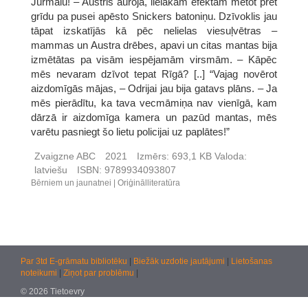
Jūrmalu! – Austris auroja, lielākam efektam metot pret
grīdu pa pusei apēsto Snickers batoniņu. Dzīvoklis jau
tāpat izskatījās kā pēc nelielas viesuļvētras –
mammas un Austra drēbes, apavi un citas mantas bija
izmētātas pa visām iespējamām virsmām. – Kāpēc
mēs nevaram dzīvot tepat Rīgā? [..] “Vajag novērot
aizdomīgās mājas, – Odrijai jau bija gatavs plāns. – Ja
mēs pierādītu, ka tava vecmāmiņa nav vienīgā, kam
dārzā ir aizdomīga kamera un pazūd mantas, mēs
varētu pasniegt šo lietu policijai uz paplātes!”
Zvaigzne ABC
2021
Izmērs:
693,1 KB
Valoda:
latviešu
ISBN:
9789934093807
Bērniem un jaunatnei
Oriģinālliteratūra
Par 3td E-grāmatu bibliotēku
|
Biežāk uzdotie jautājumi
|
Lietošanas
noteikumi
|
Ziņot par problēmu
|
© 2026 Tietoevry