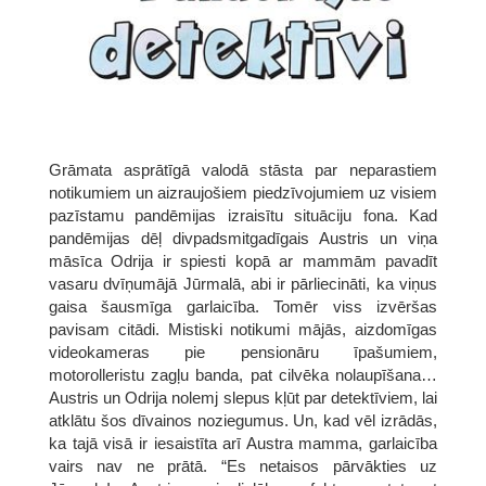
Grāmata asprātīgā valodā stāsta par neparastiem
notikumiem un aizraujošiem piedzīvojumiem uz visiem
pazīstamu pandēmijas izraisītu situāciju fona. Kad
pandēmijas dēļ divpadsmitgadīgais Austris un viņa
māsīca Odrija ir spiesti kopā ar mammām pavadīt
vasaru dvīņumājā Jūrmalā, abi ir pārliecināti, ka viņus
gaisa šausmīga garlaicība. Tomēr viss izvēršas
pavisam citādi. Mistiski notikumi mājās, aizdomīgas
videokameras pie pensionāru īpašumiem,
motorolleristu zagļu banda, pat cilvēka nolaupīšana…
Austris un Odrija nolemj slepus kļūt par detektīviem, lai
atklātu šos dīvainos noziegumus. Un, kad vēl izrādās,
ka tajā visā ir iesaistīta arī Austra mamma, garlaicība
vairs nav ne prātā. “Es netaisos pārvākties uz