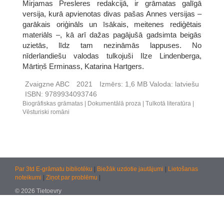
Mirjamas Presleres redakcijā, ir grāmatas galīgā
versija, kurā apvienotas divas pašas Annes versijas –
garākais oriģināls un īsākais, meitenes rediģētais
materiāls –, kā arī dažas pagājušā gadsimta beigās
uzietās, līdz tam nezināmās lappuses. No
nīderlandiešu valodas tulkojuši Ilze Lindenberga,
Mārtiņš Erminass, Katarina Hartgers.
Zvaigzne ABC
2021
Izmērs:
1,6 MB
Valoda:
latviešu
ISBN:
9789934093746
Biogrāfiskas grāmatas
Dokumentālā proza
Tulkotā literatūra
Vēsturiski romāni
Par 3td E-grāmatu bibliotēku
|
Biežāk uzdotie jautājumi
|
Lietošanas
noteikumi
|
Ziņot par problēmu
|
© 2026 Tietoevry
Jautājumiem:
atbalsts@kultura.lv
Versija: effac 04.02.2026 10:48 (production)