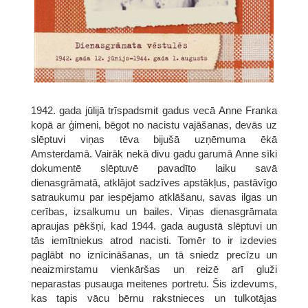
1942. gada jūlijā trīspadsmit gadus vecā Anne Franka
kopā ar ģimeni, bēgot no nacistu vajāšanas, devās uz
slēptuvi viņas tēva bijušā uzņēmuma ēkā
Amsterdamā. Vairāk nekā divu gadu garumā Anne sīki
dokumentē slēptuvē pavadīto laiku savā
dienasgrāmatā, atklājot sadzīves apstākļus, pastāvīgo
satraukumu par iespējamo atklāšanu, savas ilgas un
cerības, izsalkumu un bailes. Viņas dienasgrāmata
apraujas pēkšņi, kad 1944. gada augustā slēptuvi un
tās iemītniekus atrod nacisti. Tomēr to ir izdevies
paglābt no iznīcināšanas, un tā sniedz precīzu un
neaizmirstamu vienkāršas un reizē arī gluži
neparastas pusauga meitenes portretu. Šis izdevums,
kas tapis vācu bērnu rakstnieces un tulkotājas