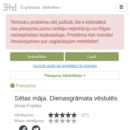
E-
grāmatu
bibliotēka
Tehnisku problēmu dēļ pašlaik 3td e-bibliotēkā
nav pieejama jaunu lasītāju reģistrācija no Rīgas
valstspilsētas kopkataloga. Problēma tiek risināta!
Atvainojamies par sagādātajām neērtībām!
Ieskatīties
Lasīt
Uzzināt vairāk vai iegādāties šo grāmatu
Pieejama bibliotēkās
Pieejama
Sētas māja. Dienasgrāmata vēstulēs
Anne Franka
Vērtējums:
(27)
Mans vērtējums: